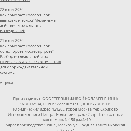
22 июля 2026
Как помогает коллаген при
выпадении волос? Механизмы
действия и результаты
исследований
21 июля 2026
Как помогает коллаген при
остеопорозе и остеоартрозе?
Разбор исследований и роль
ПЕРВОГО ЖИВОГО КОЛЛАГЕНА®
для опорно-двигательной
системы
All posts
Производитель ООО "ПЕРВЫЙ ЖИВОЙ КОЛЛАГЕН", ИНН:
9731092194, ОГРН: 1227700256585, КПП: 773101001
Юридический адрес: 121205, город Москва, тер Сколково
Инновационного Центра, Большой б-р, д. 42 стр. 1, цокольный
этаж помещ. №156 р.м.№10
Адрес производства: 109029, Москва, ул. Средняя Калитниковская,
д. 27, стр.1