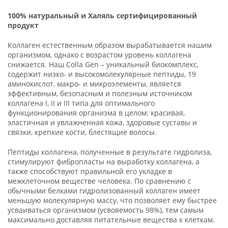
1
00% натуральный и Халяль сертифицированный
продукт
Коллаген естественным образом вырабатывается нашим
организмом, однако с возрастом уровень коллагена
снижается. Наш Colla Gen – уникальный биокомплекс,
содержит низко- и высокомолекулярные пептиды, 19
аминокислот, макро- и микроэлементы, является
эффективным, безопасным и полезным источником
коллагена I, II и III типа для оптимального
функционирования организма в целом: красивая,
эластичная и увлажненная кожа, здоровые суставы и
связки, крепкие кости, блестящие волосы.
Пептиды коллагена, полученные в результате гидролиза,
стимулируют фибропласты на выработку коллагена, а
также способствуют правильной его укладке в
межклеточном веществе человека. По сравнению с
обычными белками гидролизованный коллаген имеет
меньшую молекулярную массу, что позволяет ему быстрее
усваиваться организмом (усвояемость 98%), тем самым
максимально доставляя питательные вещества к клеткам.