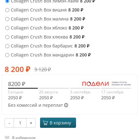
Collagen Crush Box лимон-лайм
8 200
₽
Collagen Crush Box вишня
8 200
₽
Collagen Crush Box малина
8 200
₽
Collagen Crush Box яблоко
8 200
₽
Collagen Crush Box клюква
8 200
₽
Collagen Crush Box барбарис
8 200
₽
Collagen Crush Box мандарин
8 200
₽
8 200
₽
9 120
₽
8200 ₽
Сегодня
20 августа
3 сентября
17 сентября
2050 ₽
2050 ₽
2050 ₽
2050 ₽
Без комиссий и переплат
-
+
В корзину
В избранное