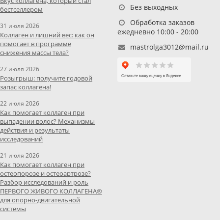
Вкус коллагена, который стал
Без выходных
бестселлером
Обработка заказов
31 июля 2026
ежедневно 10:00 - 20:00
Коллаген и лишний вес: как он
помогает в программе
mastrolga3012@mail.ru
снижения массы тела?
27 июля 2026
Розыгрыш: получите годовой
запас коллагена!
22 июля 2026
Как помогает коллаген при
выпадении волос? Механизмы
действия и результаты
исследований
21 июля 2026
Как помогает коллаген при
остеопорозе и остеоартрозе?
Разбор исследований и роль
ПЕРВОГО ЖИВОГО КОЛЛАГЕНА®
для опорно-двигательной
системы