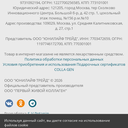
9731092194, ОГРН: 1227700256585, КПП: 773101001
Юридический адрес: 121205, город Москва, тер Сколково
Инновационного Центра, Большой б-р, д. 42 стр. 1, цокольный
этаж помещ. №156 р.м.№10
Адрес производства: 109029, Москва, ул. Средняя Калитниковская,
д. 27, стр.1
Представитель ООО "ЮНИЛАЙФ ТРЕЙД", ИНН: 7703472659, ОГРН:
1197746172700, КПП: 770301001
Товар в интернет-магазине не является лекарственным средством.
Политика обработки персональных данных
Условия приобретения и использования Подарочных сертификатов
COLLA GEN
ООО "ЮНИЛАЙФ ТРЕЙД" © 2026
Офицальный представитель производителя
ООО "ПЕРВЫЙ ЖИВОЙ КОЛЛАГЕН"
Разработка
S.V.Potanin
Используя данный сайт, вы даете согласие на использование
файлов cookie