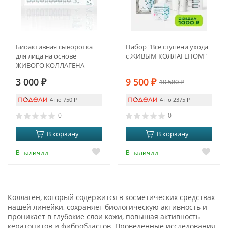
Биоактивная сыворотка
Набор "Все ступени ухода
для лица на основе
с ЖИВЫМ КОЛЛАГЕНОМ"
ЖИВОГО КОЛЛАГЕНА
(new)
3 000
₽
9 500
₽
10 580
₽
4 по 750
₽
4 по 2375
₽
0
0
В корзину
В корзину
В наличии
В наличии
Коллаген, который содержится в косметических средствах
нашей линейки, сохраняет биологическую активность и
проникает в глубокие слои кожи, повышая активность
кератоцитов и фибробластов. Проведенные исследования