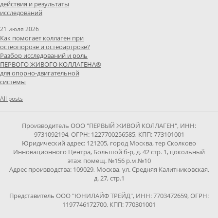
действия и результаты
исследований
21 июля 2026
Как помогает коллаген при
остеопорозе и остеоартрозе?
Разбор исследований и роль
ПЕРВОГО ЖИВОГО КОЛЛАГЕНА®
для опорно-двигательной
системы
All posts
Производитель ООО "ПЕРВЫЙ ЖИВОЙ КОЛЛАГЕН", ИНН:
9731092194, ОГРН: 1227700256585, КПП: 773101001
Юридический адрес: 121205, город Москва, тер Сколково
Инновационного Центра, Большой б-р, д. 42 стр. 1, цокольный
этаж помещ. №156 р.м.№10
Адрес производства: 109029, Москва, ул. Средняя Калитниковская,
д. 27, стр.1
Представитель ООО "ЮНИЛАЙФ ТРЕЙД", ИНН: 7703472659, ОГРН:
1197746172700, КПП: 770301001