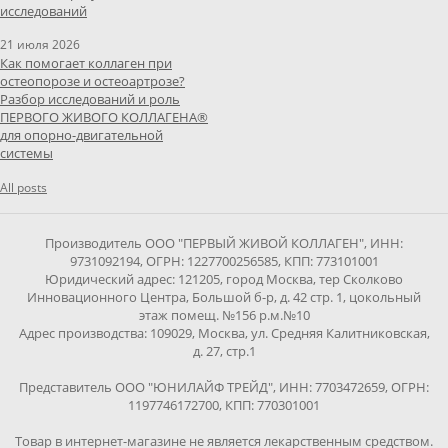
исследований
21 июля 2026
Как помогает коллаген при
остеопорозе и остеоартрозе?
Разбор исследований и роль
ПЕРВОГО ЖИВОГО КОЛЛАГЕНА®
для опорно-двигательной
системы
All posts
Производитель ООО "ПЕРВЫЙ ЖИВОЙ КОЛЛАГЕН", ИНН:
9731092194, ОГРН: 1227700256585, КПП: 773101001
Юридический адрес: 121205, город Москва, тер Сколково
Инновационного Центра, Большой б-р, д. 42 стр. 1, цокольный
этаж помещ. №156 р.м.№10
Адрес производства: 109029, Москва, ул. Средняя Калитниковская,
д. 27, стр.1
Представитель ООО "ЮНИЛАЙФ ТРЕЙД", ИНН: 7703472659, ОГРН:
1197746172700, КПП: 770301001
Товар в интернет-магазине не является лекарственным средством.