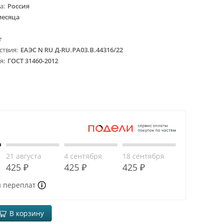
ва
Россия
месяца
г
ствия
ЕАЭС N RU Д-RU.PA03.B.44316/22
ия
ГОСТ 31460-2012
21 августа
4 сентября
18 сентября
425 ₽
425 ₽
425 ₽
и переплат
В корзину