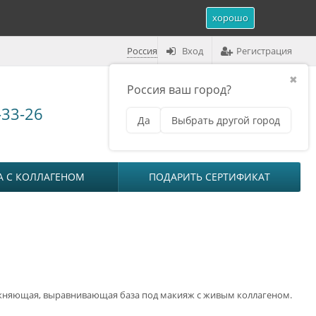
хорошо
Россия
Вход
Регистрация
✖
Россия ваш город?
Корзина (
0
)
-33-26
Да
Выбрать другой город
₽
на сумму
0
А С КОЛЛАГЕНОМ
ПОДАРИТЬ СЕРТИФИКАТ
няющая, выравнивающая база под макияж с живым коллагеном.