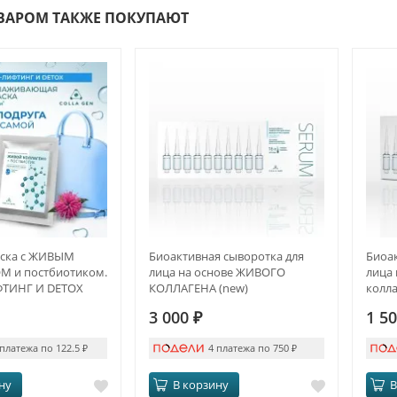
ОВАРОМ ТАКЖЕ ПОКУПАЮТ
аска с ЖИВЫМ
Биоактивная сыворотка для
Биоак
 и постбиотиком.
лица на основе ЖИВОГО
лица
ФТИНГ И DETOX
КОЛЛАГЕНА (new)
колл
3 000
₽
1 5
 платежа по 122.5
₽
4 платежа по 750
₽
ну
В корзину
В