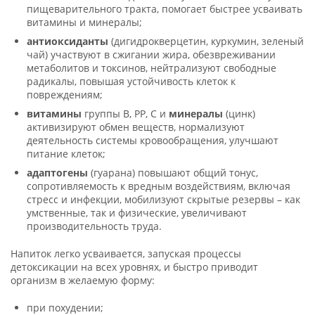
пищеварительного тракта, помогает быстрее усваивать
витамины и минералы;
антиоксиданты
(дигидрокверцетин, куркумин, зеленый
чай) участвуют в сжигании жира, обезвреживании
метаболитов и токсинов, нейтрализуют свободные
радикалы, повышая устойчивость клеток к
повреждениям;
витамины
группы В, РР, С и
минералы
(цинк)
активизируют обмен веществ, нормализуют
деятельность системы кровообращения, улучшают
питание клеток;
адаптогены
(гуарана) повышают общий тонус,
сопротивляемость к вредным воздействиям, включая
стресс и инфекции, мобилизуют скрытые резервы – как
умственные, так и физические, увеличивают
производительность труда.
Напиток легко усваивается, запуская процессы
детоксикации на всех уровнях, и быстро приводит
организм в желаемую форму:
при похудении;