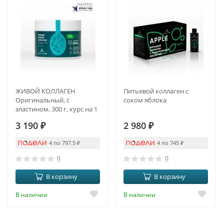
ЖИВОЙ КОЛЛАГЕН
Питьевой коллаген с
Оригинальный, с
соком яблока
эластином, 300 г, курс на 1
месяц
3 190
₽
2 980
₽
4 по 797.5
₽
4 по 745
₽
0
0
В корзину
В корзину
В наличии
В наличии