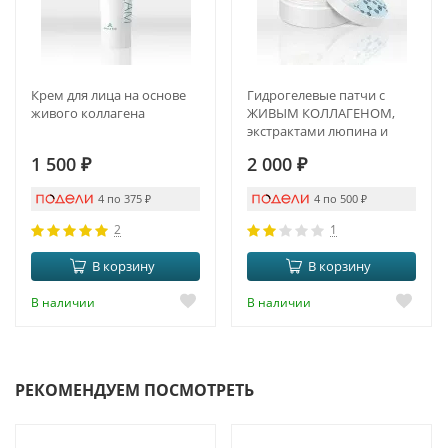
Крем для лица на основе
Гидрогелевые патчи с
живого коллагена
ЖИВЫМ КОЛЛАГЕНОМ,
экстрактами люпина и
люцерны.
1 500
₽
2 000
₽
ПРОТИВООТЁЧНЫЙ
ЭФФЕКТ И ANTI-AGE
4 по 375
₽
4 по 500
₽
2
1
В корзину
В корзину
В наличии
В наличии
РЕКОМЕНДУЕМ ПОСМОТРЕТЬ