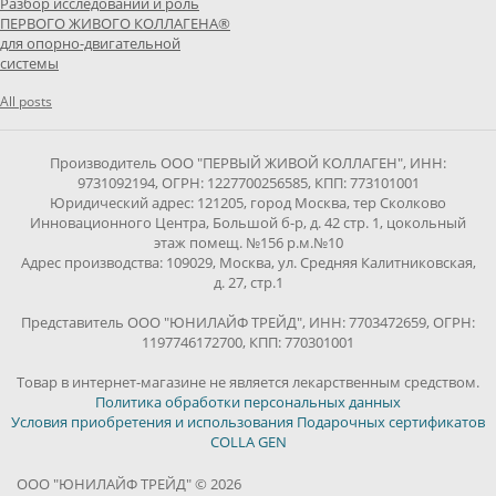
Разбор исследований и роль
ПЕРВОГО ЖИВОГО КОЛЛАГЕНА®
для опорно-двигательной
системы
All posts
Производитель ООО "ПЕРВЫЙ ЖИВОЙ КОЛЛАГЕН", ИНН:
9731092194, ОГРН: 1227700256585, КПП: 773101001
Юридический адрес: 121205, город Москва, тер Сколково
Инновационного Центра, Большой б-р, д. 42 стр. 1, цокольный
этаж помещ. №156 р.м.№10
Адрес производства: 109029, Москва, ул. Средняя Калитниковская,
д. 27, стр.1
Представитель ООО "ЮНИЛАЙФ ТРЕЙД", ИНН: 7703472659, ОГРН:
1197746172700, КПП: 770301001
Товар в интернет-магазине не является лекарственным средством.
Политика обработки персональных данных
Условия приобретения и использования Подарочных сертификатов
COLLA GEN
ООО "ЮНИЛАЙФ ТРЕЙД" © 2026