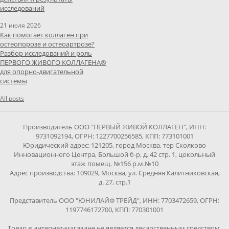
исследований
21 июля 2026
Как помогает коллаген при
остеопорозе и остеоартрозе?
Разбор исследований и роль
ПЕРВОГО ЖИВОГО КОЛЛАГЕНА®
для опорно-двигательной
системы
All posts
Производитель ООО "ПЕРВЫЙ ЖИВОЙ КОЛЛАГЕН", ИНН:
9731092194, ОГРН: 1227700256585, КПП: 773101001
Юридический адрес: 121205, город Москва, тер Сколково
Инновационного Центра, Большой б-р, д. 42 стр. 1, цокольный
этаж помещ. №156 р.м.№10
Адрес производства: 109029, Москва, ул. Средняя Калитниковская,
д. 27, стр.1
Представитель ООО "ЮНИЛАЙФ ТРЕЙД", ИНН: 7703472659, ОГРН:
1197746172700, КПП: 770301001
Товар в интернет-магазине не является лекарственным средством.