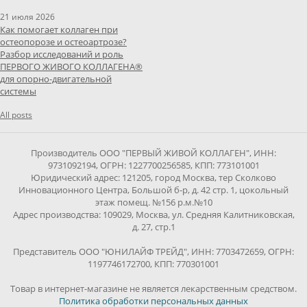
21 июля 2026
Как помогает коллаген при
остеопорозе и остеоартрозе?
Разбор исследований и роль
ПЕРВОГО ЖИВОГО КОЛЛАГЕНА®
для опорно-двигательной
системы
All posts
Производитель ООО "ПЕРВЫЙ ЖИВОЙ КОЛЛАГЕН", ИНН:
9731092194, ОГРН: 1227700256585, КПП: 773101001
Юридический адрес: 121205, город Москва, тер Сколково
Инновационного Центра, Большой б-р, д. 42 стр. 1, цокольный
этаж помещ. №156 р.м.№10
Адрес производства: 109029, Москва, ул. Средняя Калитниковская,
д. 27, стр.1
Представитель ООО "ЮНИЛАЙФ ТРЕЙД", ИНН: 7703472659, ОГРН:
1197746172700, КПП: 770301001
Товар в интернет-магазине не является лекарственным средством.
Политика обработки персональных данных