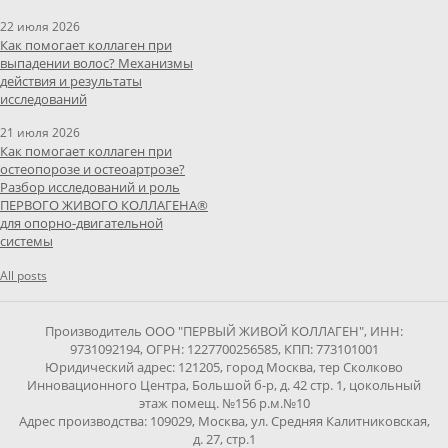
22 июля 2026
Как помогает коллаген при
выпадении волос? Механизмы
действия и результаты
исследований
21 июля 2026
Как помогает коллаген при
остеопорозе и остеоартрозе?
Разбор исследований и роль
ПЕРВОГО ЖИВОГО КОЛЛАГЕНА®
для опорно-двигательной
системы
All posts
Производитель ООО "ПЕРВЫЙ ЖИВОЙ КОЛЛАГЕН", ИНН:
9731092194, ОГРН: 1227700256585, КПП: 773101001
Юридический адрес: 121205, город Москва, тер Сколково
Инновационного Центра, Большой б-р, д. 42 стр. 1, цокольный
этаж помещ. №156 р.м.№10
Адрес производства: 109029, Москва, ул. Средняя Калитниковская,
д. 27, стр.1