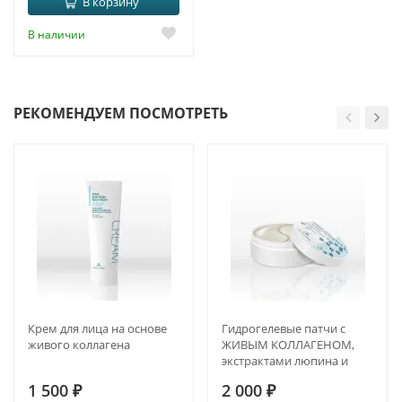
В корзину
В наличии
РЕКОМЕНДУЕМ ПОСМОТРЕТЬ
Крем для лица на основе
Гидрогелевые патчи с
живого коллагена
ЖИВЫМ КОЛЛАГЕНОМ,
экстрактами люпина и
люцерны.
1 500
₽
2 000
₽
ПРОТИВООТЁЧНЫЙ