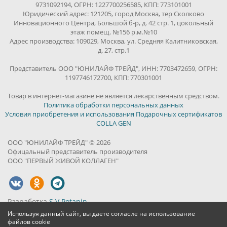
9731092194, ОГРН: 1227700256585, КПП: 773101001
Юридический адрес: 121205, город Москва, тер Сколково
Инновационного Центра, Большой б-р, д. 42 стр. 1, цокольный
этаж помещ. №156 р.м.№10
Адрес производства: 109029, Москва, ул. Средняя Калитниковская,
д. 27, стр.1
Представитель ООО "ЮНИЛАЙФ ТРЕЙД", ИНН: 7703472659, ОГРН:
1197746172700, КПП: 770301001
Товар в интернет-магазине не является лекарственным средством.
Политика обработки персональных данных
Условия приобретения и использования Подарочных сертификатов
COLLA GEN
ООО "ЮНИЛАЙФ ТРЕЙД" © 2026
Офицальный представитель производителя
ООО "ПЕРВЫЙ ЖИВОЙ КОЛЛАГЕН"
Разработка
S.V.Potanin
Используя данный сайт, вы даете согласие на использование
файлов cookie