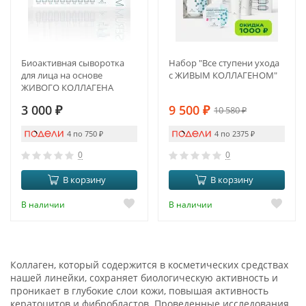
Биоактивная сыворотка
Набор "Все ступени ухода
для лица на основе
с ЖИВЫМ КОЛЛАГЕНОМ"
ЖИВОГО КОЛЛАГЕНА
(new)
3 000
₽
9 500
₽
10 580
₽
4 по 750
₽
4 по 2375
₽
0
0
В корзину
В корзину
В наличии
В наличии
Коллаген, который содержится в косметических средствах
нашей линейки, сохраняет биологическую активность и
проникает в глубокие слои кожи, повышая активность
кератоцитов и фибробластов. Проведенные исследования