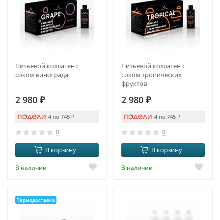
Питьевой коллаген с
Питьевой коллаген с
соком винограда
соком тропических
фруктов
2 980
₽
2 980
₽
4 по 745
₽
4 по 745
₽
0
0
В корзину
В корзину
В наличии
В наличии
Термодоставка