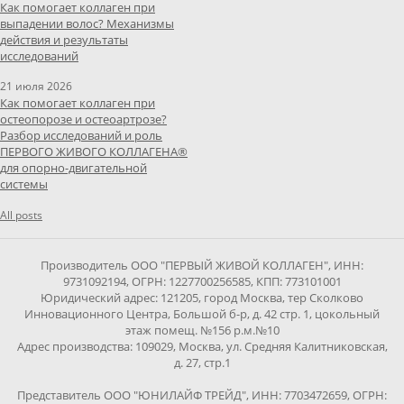
Как помогает коллаген при
выпадении волос? Механизмы
действия и результаты
исследований
21 июля 2026
Как помогает коллаген при
остеопорозе и остеоартрозе?
Разбор исследований и роль
ПЕРВОГО ЖИВОГО КОЛЛАГЕНА®
для опорно-двигательной
системы
All posts
Производитель ООО "ПЕРВЫЙ ЖИВОЙ КОЛЛАГЕН", ИНН:
9731092194, ОГРН: 1227700256585, КПП: 773101001
Юридический адрес: 121205, город Москва, тер Сколково
Инновационного Центра, Большой б-р, д. 42 стр. 1, цокольный
этаж помещ. №156 р.м.№10
Адрес производства: 109029, Москва, ул. Средняя Калитниковская,
д. 27, стр.1
Представитель ООО "ЮНИЛАЙФ ТРЕЙД", ИНН: 7703472659, ОГРН: