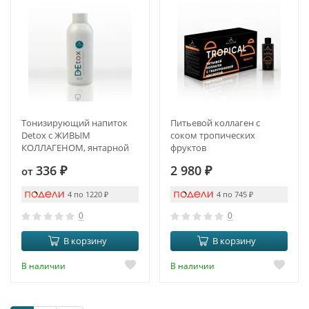
Тонизирующий напиток
Питьевой коллаген с
Detox с ЖИВЫМ
соком тропических
КОЛЛАГЕНОМ, янтарной
фруктов
кислотой и куркумином
336
₽
2 980
₽
от
4 по 1220
₽
4 по 745
₽
0
0
В корзину
В корзину
В наличии
В наличии