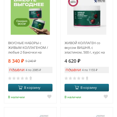
ВКУСНЫЕ НАБОРЫ с
ЖИВОЙ КОЛЛАГЕН со
ЖИВЫМ КОЛЛАГЕНОМ /
вкусом ВИШНЯ, с
любые 2 баночки на
эластином, 500 г, курс на
выбор по Вашему
1,5 месяца
8 340
₽
4 620
₽
9 240
₽
желанию
4 по 2085
₽
4 по 1155
₽
0
0
В корзину
В корзину
В наличии
В наличии