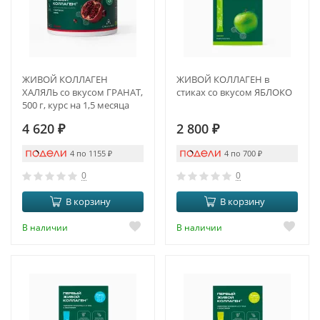
ЖИВОЙ КОЛЛАГЕН
ЖИВОЙ КОЛЛАГЕН в
ХАЛЯЛЬ со вкусом ГРАНАТ,
стиках со вкусом ЯБЛОКО
500 г, курс на 1,5 месяца
4 620
₽
2 800
₽
4 по 1155
₽
4 по 700
₽
0
0
В корзину
В корзину
В наличии
В наличии