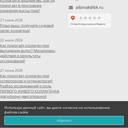
Коллаген и лишний вес: как он
помогает в программе
albinak@bk.ru
снижения массы тела?
27 июля 2026
Розыгрыш: получите годовой
запас коллагена!
22 июля 2026
Как помогает коллаген при
выпадении волос? Механизмы
действия и результаты
исследований
21 июля 2026
Как помогает коллаген при
остеопорозе и остеоартрозе?
Разбор исследований и роль
ПЕРВОГО ЖИВОГО КОЛЛАГЕНА®
для опорно-двигательной
системы
Используя данный сайт, вы даете согласие на использование
All posts
файлов cookie
хорошо
0
0
0
Производитель ООО "ПЕРВЫЙ ЖИВОЙ КОЛЛАГЕН", ИНН: