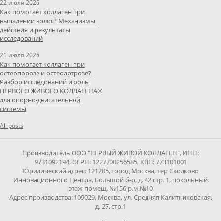
22 июля 2026
Как помогает коллаген при
выпадении волос? Механизмы
действия и результаты
исследований
21 июля 2026
Как помогает коллаген при
остеопорозе и остеоартрозе?
Разбор исследований и роль
ПЕРВОГО ЖИВОГО КОЛЛАГЕНА®
для опорно-двигательной
системы
All posts
Производитель ООО "ПЕРВЫЙ ЖИВОЙ КОЛЛАГЕН", ИНН:
9731092194, ОГРН: 1227700256585, КПП: 773101001
Юридический адрес: 121205, город Москва, тер Сколково
Инновационного Центра, Большой б-р, д. 42 стр. 1, цокольный
этаж помещ. №156 р.м.№10
Адрес производства: 109029, Москва, ул. Средняя Калитниковская,
д. 27, стр.1