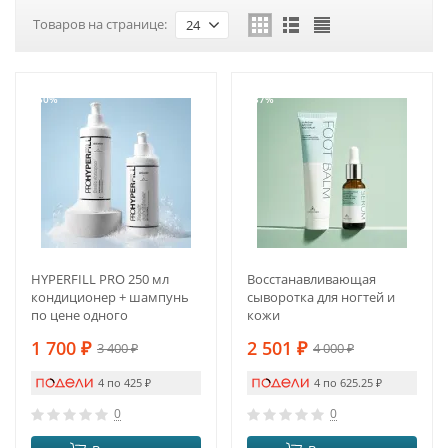
Товаров на странице:
24
-50%
-37%
HYPERFILL PRO 250 мл
Восстанавливающая
кондиционер + шампунь
сыворотка для ногтей и
по цене одного
кожи
1 700
₽
2 501
₽
3 400
₽
4 000
₽
4 по 425
₽
4 по 625.25
₽
0
0