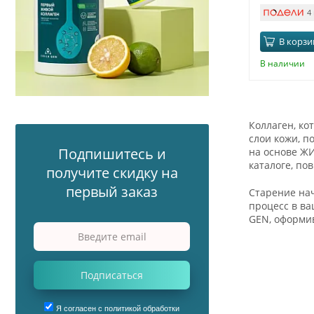
4
В корзи
В наличии
Коллаген, ко
слои кожи, п
Подпишитесь и
на основе ЖИ
каталоге, п
получите скидку на
первый заказ
Старение нач
процесс в ва
GEN, оформив
Подписаться
Я согласен с политикой обработки