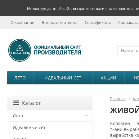
Используя данный сайт, вы даете согласие на использовани
О компании
Вопросы и ответы
Сертификаты
Как заказа
ЛЕТО
ИДЕАЛЬНЫЙ СЕТ
АКЦИИ
Н
Главная
Ко
Каталог
ЖИВОЙ 
Лето
Коллаген — э
Идеальный сет
ткани выраба
выработка ко