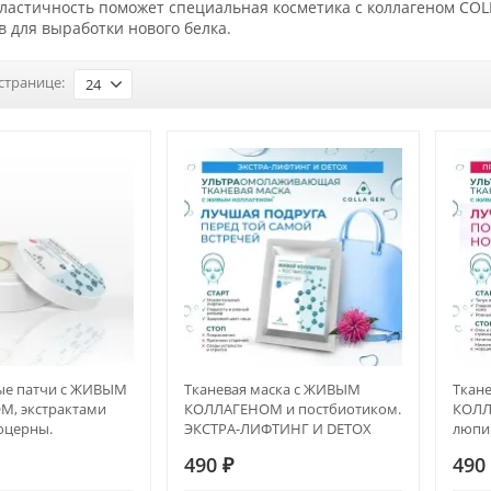
эластичность поможет специальная косметика с коллагеном CO
 для выработки нового белка.
странице:
24
ые патчи с ЖИВЫМ
Тканевая маска с ЖИВЫМ
Ткан
, экстрактами
КОЛЛАГЕНОМ и постбиотиком.
КОЛЛ
юцерны.
ЭКСТРА-ЛИФТИНГ И DETOX
люпи
ЁЧНЫЙ ЭФФЕКТ И
ПРОТ
490
₽
49
ANTI