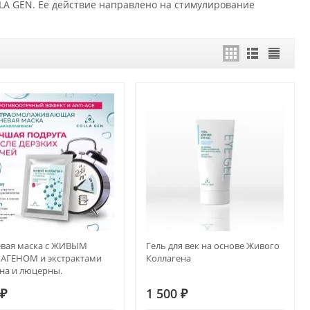
LLA GEN. Ее действие направлено на стимулирование
евая маска с ЖИВЫМ
Гель для век на основе Живого
АГЕНОМ и экстрактами
Коллагена
на и люцерны.
ИВООТЁЧНЫЙ ЭФФЕКТ И
0
₽
1 500
₽
-AGE