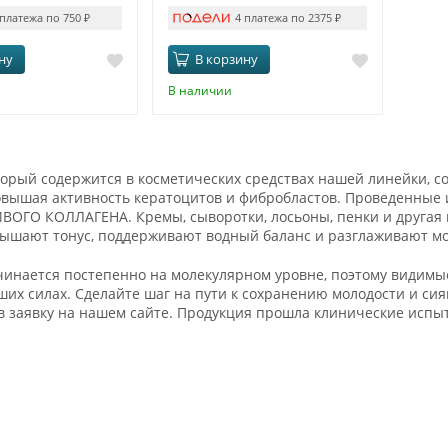
 платежа по 750
₽
4 платежа по 2375
₽
ну
В корзину
В наличии
торый содержится в косметических средствах нашей линейки, с
овышая активность кератоцитов и фибробластов. Проведенные 
ВОГО КОЛЛАГЕНА. Кремы, сыворотки, лосьоны, пенки и другая к
овышают тонус, поддерживают водный баланс и разглаживают м
инается постепенно на молекулярном уровне, поэтому видимые
ших силах. Сделайте шаг на пути к сохранению молодости и си
 заявку на нашем сайте. Продукция прошла клинические испыт