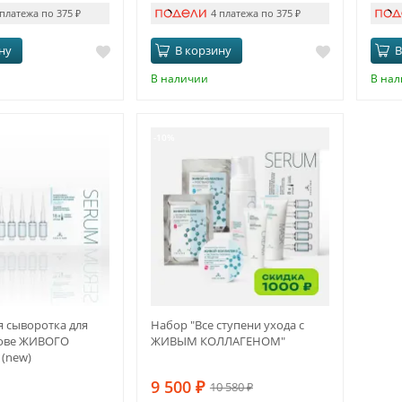
 платежа по 375
₽
4 платежа по 375
₽
ну
В корзину
В
В наличии
В на
-10%
 сыворотка для
Набор "Все ступени ухода с
нове ЖИВОГО
ЖИВЫМ КОЛЛАГЕНОМ"
(new)
9 500
₽
10 580
₽