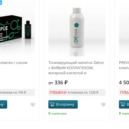
а
ллаген с соком
Тонизирующий напиток Detox
PREV
с ЖИВЫМ КОЛЛАГЕНОМ,
комп
янтарной кислотой и
куркумином
336
₽
4 5
от
 платежа по 745
₽
4 платежа по 1220
₽
ну
В корзину
В
В наличии
В на