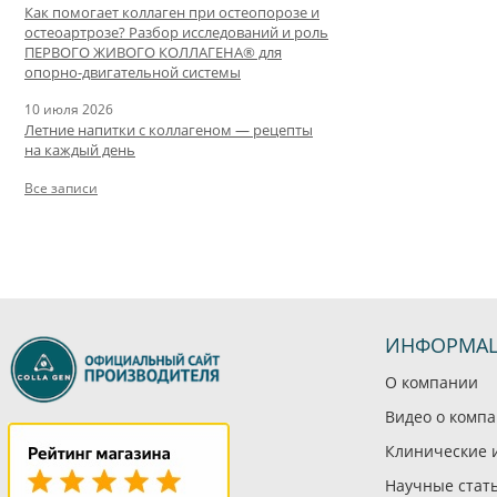
Как помогает коллаген при остеопорозе и
остеоартрозе? Разбор исследований и роль
ПЕРВОГО ЖИВОГО КОЛЛАГЕНА® для
опорно-двигательной системы
10 июля 2026
Летние напитки с коллагеном — рецепты
на каждый день
Все записи
ИНФОРМА
О компании
Видео о комп
Клинические 
Научные стат