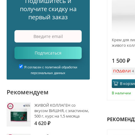
Подпишитесь и
получите скидку на
первый заказ
Крем для ли
живого кол
Подписаться
1 500
₽
Я согласен с политикой обработки
4
персональных данных
В корзи
Рекомендуем
В наличии
ЖИВОЙ КОЛЛАГЕН со
вкусом ВИШНЯ, с эластином,
500 г, курс на 1,5 месяца
РЕКОМЕНД
4 620
₽