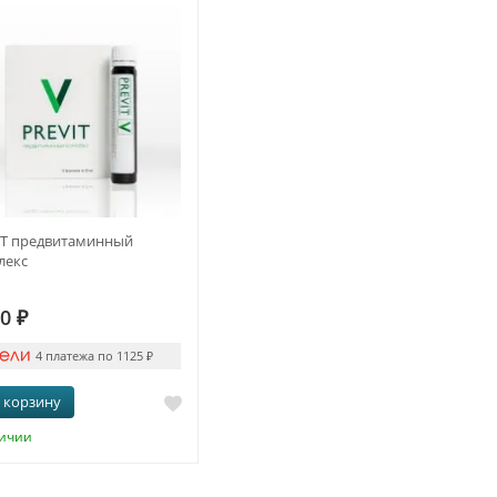
IT предвитаминный
лекс
00
₽
4 платежа по 1125
₽
 корзину
личии