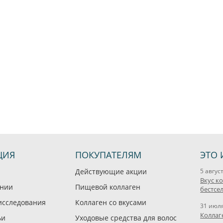
ЦИЯ
ПОКУПАТЕЛЯМ
ЭТО 
Действующие акции
5 авгус
Вкус к
ании
Пищевой коллаген
бестсе
исследования
Коллаген со вкусами
31 июл
Коллаг
ьи
Уходовые средства для волос