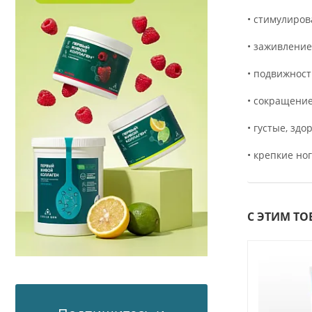
• стимулиро
• заживление
• подвижност
• сокращени
• густые, зд
• крепкие ног
С ЭТИМ Т