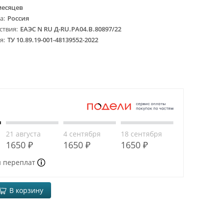
месяцев
ва
Россия
ствия
ЕАЭС N RU Д-RU.PA04.B.80897/22
ия
ТУ 10.89.19-001-48139552-2022
21 августа
4 сентября
18 сентября
1650 ₽
1650 ₽
1650 ₽
и переплат
В корзину