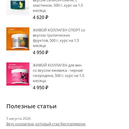
вкусом ЛИМОН-ЛАЙМ, с
эластином, 500 г, курс на 1,5
месяца
4 620
₽
ЖИВОЙ КОЛЛАГЕН СПОРТ со
вкусом тропических
фруктов, 500 г, курс на 1,5
месяца
4 950
₽
ЖИВОЙ КОЛЛАГЕН для вен
со вкусом ежевика - черная
смородина, 500 г, курс на 1,5
месяца
4 950
₽
Полезные статьи
5 августа 2026
Вкус коллагена, который стал бестселлером