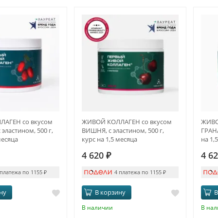
АГЕН со вкусом
ЖИВОЙ КОЛЛАГЕН со вкусом
ЖИВО
эластином, 500 г,
ВИШНЯ, с эластином, 500 г,
ГРАНА
месяца
курс на 1,5 месяца
на 1,
4 620
₽
4 6
 платежа по 1155
₽
4 платежа по 1155
₽
ну
В корзину
В
В наличии
В на