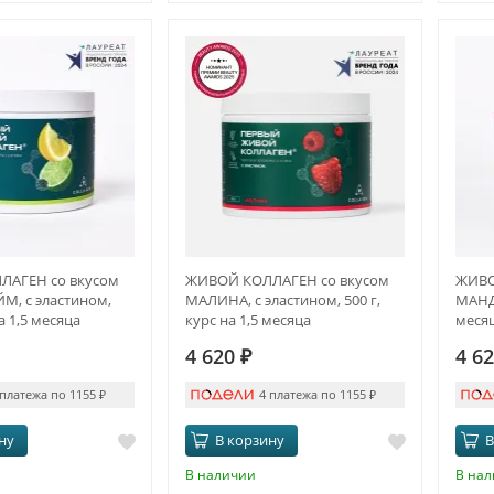
АГЕН со вкусом
ЖИВОЙ КОЛЛАГЕН со вкусом
ЖИВО
, с эластином,
МАЛИНА, с эластином, 500 г,
МАНДА
на 1,5 месяца
курс на 1,5 месяца
меся
4 620
₽
4 6
 платежа по 1155
₽
4 платежа по 1155
₽
ну
В корзину
В
В наличии
В на