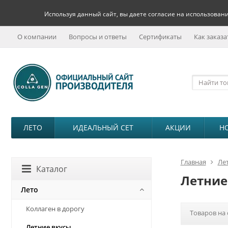
Используя данный сайт, вы даете согласие на использовани
О компании
Вопросы и ответы
Сертификаты
Как заказа
ЛЕТО
ИДЕАЛЬНЫЙ СЕТ
АКЦИИ
Н
Главная
Ле
Каталог
Летние
Лето
Коллаген в дорогу
Товаров на 
Летние вкусы