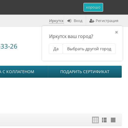
хорошо
Иркутск
Вход
Регистрация
✖
Иркутск ваш город?
Корзина (
0
)
-33-26
Да
Выбрать другой город
₽
на сумму
0
А С КОЛЛАГЕНОМ
ПОДАРИТЬ СЕРТИФИКАТ