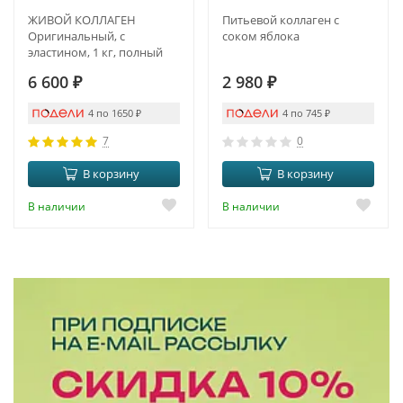
ЖИВОЙ КОЛЛАГЕН
Питьевой коллаген с
Оригинальный, с
соком яблока
эластином, 1 кг, полный
курс на 3 месяца
6 600
₽
2 980
₽
4 по 1650
₽
4 по 745
₽
7
0
В корзину
В корзину
В наличии
В наличии