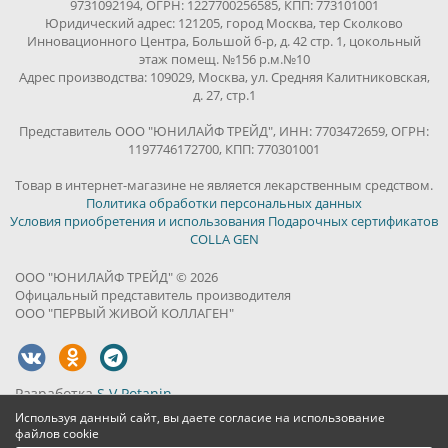
9731092194, ОГРН: 1227700256585, КПП: 773101001
Юридический адрес: 121205, город Москва, тер Сколково
Инновационного Центра, Большой б-р, д. 42 стр. 1, цокольный
этаж помещ. №156 р.м.№10
Адрес производства: 109029, Москва, ул. Средняя Калитниковская,
д. 27, стр.1
Представитель ООО "ЮНИЛАЙФ ТРЕЙД", ИНН: 7703472659, ОГРН:
1197746172700, КПП: 770301001
Товар в интернет-магазине не является лекарственным средством.
Политика обработки персональных данных
Условия приобретения и использования Подарочных сертификатов
COLLA GEN
ООО "ЮНИЛАЙФ ТРЕЙД" © 2026
Офицальный представитель производителя
ООО "ПЕРВЫЙ ЖИВОЙ КОЛЛАГЕН"
Разработка
S.V.Potanin
Используя данный сайт, вы даете согласие на использование
файлов cookie