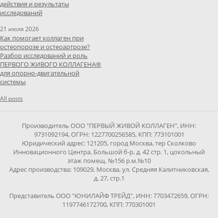
действия и результаты
исследований
21 июля 2026
Как помогает коллаген при
остеопорозе и остеоартрозе?
Разбор исследований и роль
ПЕРВОГО ЖИВОГО КОЛЛАГЕНА®
для опорно-двигательной
системы
All posts
Производитель ООО "ПЕРВЫЙ ЖИВОЙ КОЛЛАГЕН", ИНН:
9731092194, ОГРН: 1227700256585, КПП: 773101001
Юридический адрес: 121205, город Москва, тер Сколково
Инновационного Центра, Большой б-р, д. 42 стр. 1, цокольный
этаж помещ. №156 р.м.№10
Адрес производства: 109029, Москва, ул. Средняя Калитниковская,
д. 27, стр.1
Представитель ООО "ЮНИЛАЙФ ТРЕЙД", ИНН: 7703472659, ОГРН:
1197746172700, КПП: 770301001