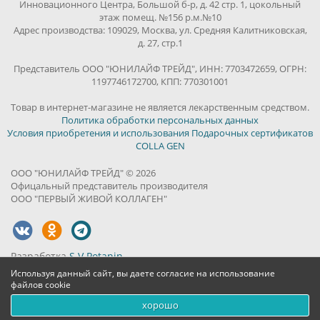
Инновационного Центра, Большой б-р, д. 42 стр. 1, цокольный
этаж помещ. №156 р.м.№10
Адрес производства: 109029, Москва, ул. Средняя Калитниковская,
д. 27, стр.1
Представитель ООО "ЮНИЛАЙФ ТРЕЙД", ИНН: 7703472659, ОГРН:
1197746172700, КПП: 770301001
Товар в интернет-магазине не является лекарственным средством.
Политика обработки персональных данных
Условия приобретения и использования Подарочных сертификатов
COLLA GEN
ООО "ЮНИЛАЙФ ТРЕЙД" © 2026
Офицальный представитель производителя
ООО "ПЕРВЫЙ ЖИВОЙ КОЛЛАГЕН"
Разработка
S.V.Potanin
Используя данный сайт, вы даете согласие на использование
файлов cookie
хорошо
0
0
0