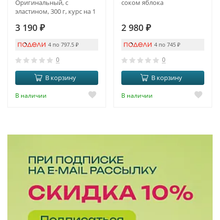
Оригинальный, с
соком яблока
эластином, 300 г, курс на 1
месяц
3 190
₽
2 980
₽
4 по 797.5
₽
4 по 745
₽
0
0
В корзину
В корзину
В наличии
В наличии