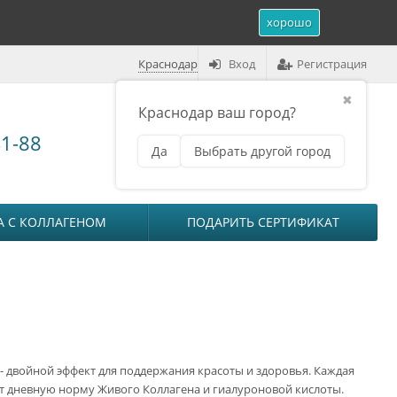
хорошо
Краснодар
Вход
Регистрация
✖
Краснодар ваш город?
Корзина (
0
)
41-88
Да
Выбрать другой город
₽
на сумму
0
А С КОЛЛАГЕНОМ
ПОДАРИТЬ СЕРТИФИКАТ
- двойной эффект для поддержания красоты и здоровья. Каждая
т дневную норму Живого Коллагена и гиалуроновой кислоты.