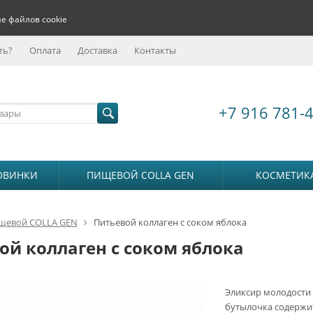
е файлов cookie
ть?
Оплата
Доставка
Контакты
+7 916 781-
ОВИНКИ
ПИЩЕВОЙ COLLA GEN
КОСМЕТИК
щевой COLLA GEN
Питьевой коллаген с соком яблока
ой коллаген с соком яблока
Эликсир молодости 
бутылочка содержи