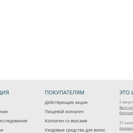
ЦИЯ
ПОКУПАТЕЛЯМ
ЭТО 
Действующие акции
5 авгус
Вкус к
ании
Пищевой коллаген
бестсе
исследования
Коллаген со вкусами
31 июл
Коллаг
ьи
Уходовые средства для волос