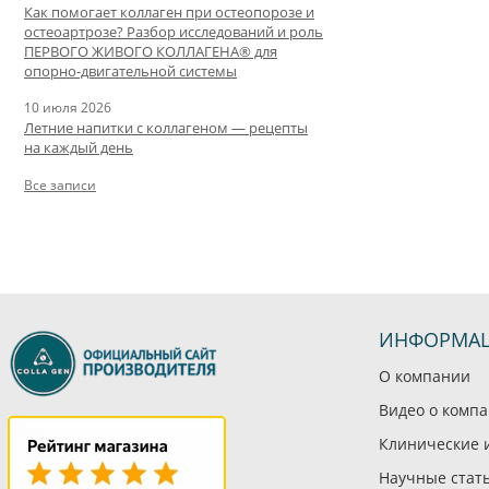
Как помогает коллаген при остеопорозе и
остеоартрозе? Разбор исследований и роль
ПЕРВОГО ЖИВОГО КОЛЛАГЕНА® для
опорно-двигательной системы
10 июля 2026
Летние напитки с коллагеном — рецепты
на каждый день
Все записи
ИНФОРМА
О компании
Видео о комп
Клинические 
Научные стат