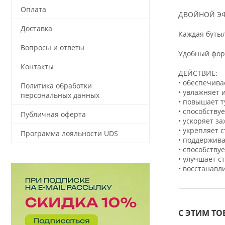
Оплата
ДВОЙНОЙ ЭФ
Доставка
Каждая буты
Вопросы и ответы
Удобный форм
Контакты
ДЕЙСТВИЕ:
• обеспечив
Политика обработки
• увлажняет 
персональных данных
• повышает 
• способству
Публичная оферта
• ускоряет з
• укрепляет 
Программа лояльности UDS
• поддержива
• способству
• улучшает ст
• восстанавл
С ЭТИМ Т