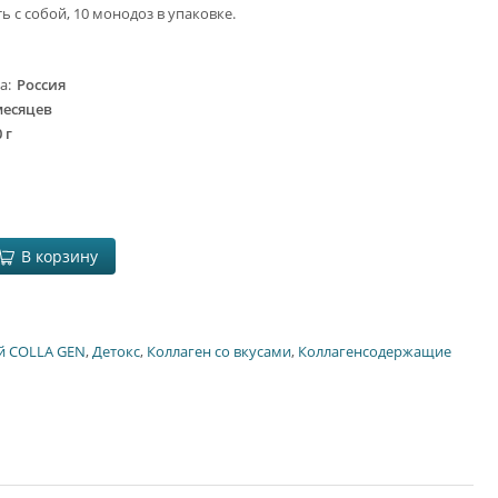
ь с собой, 10 монодоз в упаковке.
ва
Россия
месяцев
 г
В корзину
й COLLA GEN
,
Детокс
,
Коллаген со вкусами
,
Коллагенсодержащие