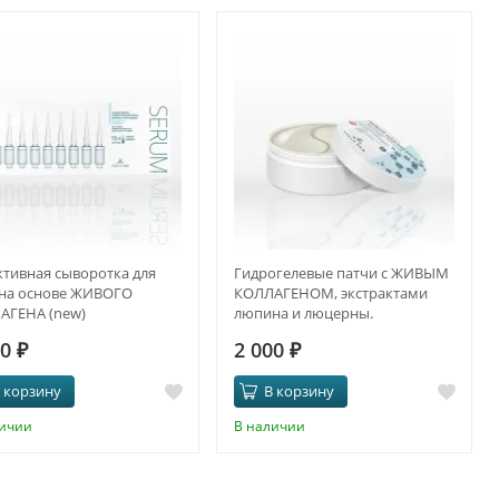
тивная сыворотка для
Гидрогелевые патчи с ЖИВЫМ
 на основе ЖИВОГО
КОЛЛАГЕНОМ, экстрактами
АГЕНА (new)
люпина и люцерны.
ПРОТИВООТЁЧНЫЙ ЭФФЕКТ И
00
₽
2 000
₽
ANTI-AGE
 корзину
В корзину
личии
В наличии