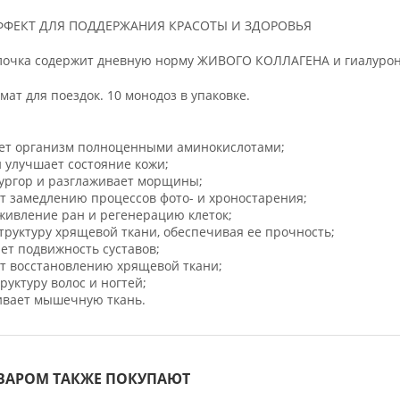
ФЕКТ ДЛЯ ПОДДЕРЖАНИЯ КРАСОТЫ И ЗДОРОВЬЯ
лочка содержит дневную норму ЖИВОГО КОЛЛАГЕНА и гиалурон
ат для поездок. 10 монодоз в упаковке.
ает организм полноценными аминокислотами;
и улучшает состояние кожи;
тургор и разглаживает морщины;
ет замедлению процессов фото- и хроностарения;
аживление ран и регенерацию клеток;
структуру хрящевой ткани, обеспечивая ее прочность;
ет подвижность суставов;
ет восстановлению хрящевой ткани;
руктуру волос и ногтей;
ивает мышечную ткань.
ОВАРОМ ТАКЖЕ ПОКУПАЮТ