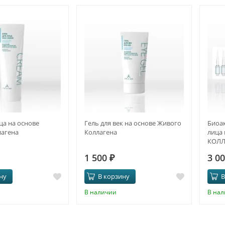
ца на основе
Гель для век на основе Живого
Биоак
лагена
Коллагена
лица
КОЛЛ
1 500
₽
3 0
ну
В корзину
В
В наличии
В на