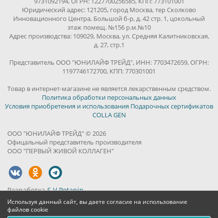
9731092194, ОГРН: 1227700256585, КПП: 773101001
Юридический адрес: 121205, город Москва, тер Сколково
Инновационного Центра, Большой б-р, д. 42 стр. 1, цокольный
этаж помещ. №156 р.м.№10
Адрес производства: 109029, Москва, ул. Средняя Калитниковская,
д. 27, стр.1
Представитель ООО "ЮНИЛАЙФ ТРЕЙД", ИНН: 7703472659, ОГРН:
1197746172700, КПП: 770301001
Товар в интернет-магазине не является лекарственным средством.
Политика обработки персональных данных
Условия приобретения и использования Подарочных сертификатов
COLLA GEN
ООО "ЮНИЛАЙФ ТРЕЙД" © 2026
Офицальный представитель производителя
ООО "ПЕРВЫЙ ЖИВОЙ КОЛЛАГЕН"
Разработка
S.V.Potanin
Используя данный сайт, вы даете согласие на использование
файлов cookie