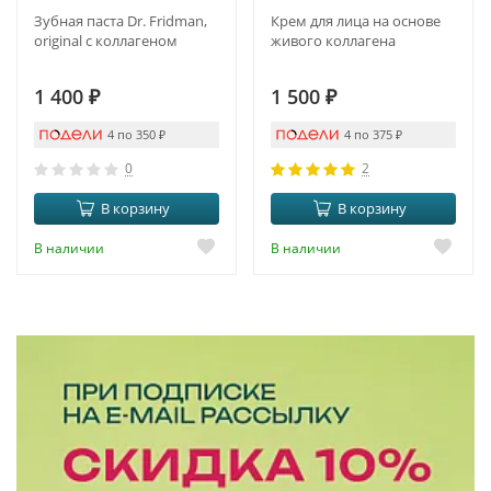
Зубная паста Dr. Fridman,
Крем для лица на основе
original с коллагеном
живого коллагена
1 400
₽
1 500
₽
4 по 350
₽
4 по 375
₽
0
2
В корзину
В корзину
В наличии
В наличии