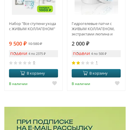
Набор "Все ступени ухода
Гидрогелевые патчи с
с ЖИВЫМ КОЛЛАГЕНОМ"
ЖИВЫМ КОЛЛАГЕНОМ,
экстрактами люпина и
люцерны.
9 500
₽
2 000
₽
10 580
₽
ПРОТИВООТЁЧНЫЙ
ЭФФЕКТ И ANTI-AGE
4 по 2375
₽
4 по 500
₽
0
1
В корзину
В корзину
В наличии
В наличии