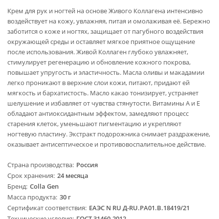
Крем для рук и ногтей на основе Живого Коллагена интенсивно
воздействует на кожу, увлажняя, питая и омолаживая её. Бережно
заботится о коже и ногтях, защищает от пагубного воздействия
окружающей среды и оставляет мягкое приятное ощущение
после использования. Живой Коллаген глубоко увлажняет,
стимулирует регенерацию и обновление кожного покрова,
повышает упругость и эластичность. Масла оливы и макадамии
легко проникают в верхние слои кожи, питают, придают ей
мягкость и бархатистость. Масло какао тонизирует, устраняет
шелушение и избавляет от чувства стянутости. Витамины А и Е
обладают антиоксидантным эффектом, замедляют процесс
старения клеток, уменьшают пигментацию и укрепляют
ногтевую пластину. Экстракт подорожника снимает раздражение,
оказывает антисептическое и противовоспалительное действие.
Страна производства
Россия
Срок хранения
24 месяца
Бренд
Colla Gen
Масса продукта
30 г
Сертификат соответствия
ЕАЭС N RU Д-RU.PA01.B.18419/21
Технические условия
ГОСТ 31460-2012