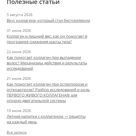
Полезные статьи
5 августа 2026
Вкус коллагена, который стал бестселлером
31 июля 2026
Коллаген и лишний вес: как он помогает в
программе снижения массы тела?
22 июля 2026
Как помогает коллаген при выпадении
волос? Механизмы действия и результаты
исследований
21 июля 2026
Как помогает коллаген при остеопорозе и
остеоартрозе? Разбор исследований и роль
ПЕРВОГО ЖИВОГО КОЛЛАГЕНА® для
опорно-двигательной системы
10 июля 2026
Летние напитки с коллагеном — рецепты
на каждый день
Все записи