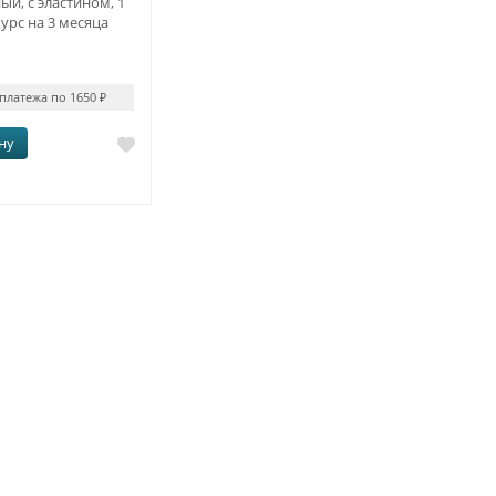
й, с эластином, 1
курс на 3 месяца
 платежа по 1650
₽
ну