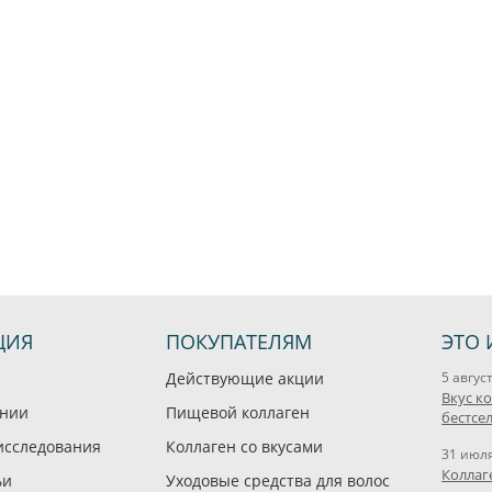
ЦИЯ
ПОКУПАТЕЛЯМ
ЭТО 
Действующие акции
5 авгус
Вкус к
ании
Пищевой коллаген
бестсе
исследования
Коллаген со вкусами
31 июл
Коллаг
ьи
Уходовые средства для волос