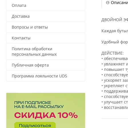
Описан
Оплата
Доставка
ДВОЙНОЙ ЭФ
Вопросы и ответы
Каждая буты
Контакты
Удобный форм
Политика обработки
ДЕЙСТВИЕ:
персональных данных
• обеспечив
• увлажняет 
Публичная оферта
• повышает 
• способству
Программа лояльности UDS
• ускоряет з
• укрепляет 
• поддержива
• способству
• улучшает ст
• восстанавл