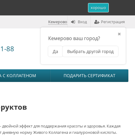
хорошо
Кемерово
Вход
Регистрация
✖
Кемерово ваш город?
Корзина (
0
)
41-88
Да
Выбрать другой город
₽
на сумму
0
А С КОЛЛАГЕНОМ
ПОДАРИТЬ СЕРТИФИКАТ
фруктов
- двойной эффект для поддержания красоты и здоровья. Каждая
т дневную норму Живого Коллагена и гиалуроновой кислоты.