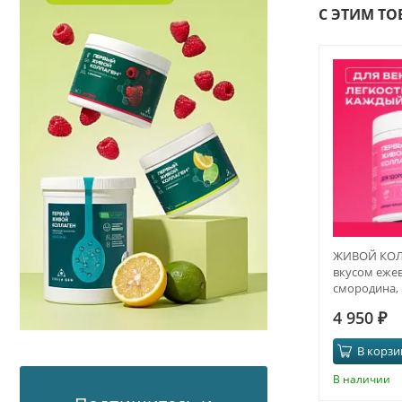
С ЭТИМ Т
ЖИВОЙ КОЛЛ
вкусом ежев
смородина, 5
месяца
4 950
₽
В корзи
В наличии