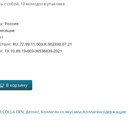
ь с собой, 10 монодоз в упаковке.
ва
Россия
месяцев
 г
ствия
RU.77.99.11.003.R.002330.07.21
ия
ТУ 10.89.19-003-36536839-2021
В корзину
й COLLA GEN
,
Детокс
,
Коллаген со вкусами
,
Коллагенсодержащие