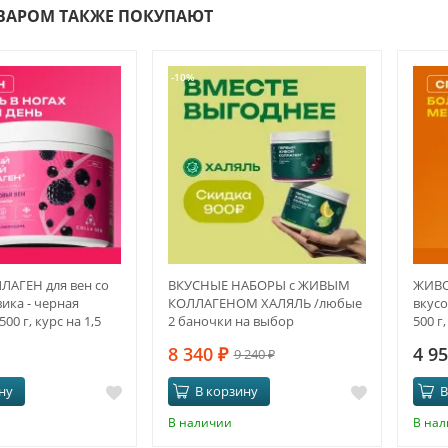
ОВАРОМ ТАКЖЕ ПОКУПАЮТ
-10%
АГЕН для вен со
ВКУСНЫЕ НАБОРЫ с ЖИВЫМ
ЖИВО
ика - черная
КОЛЛАГЕНОМ ХАЛЯЛЬ /любые
вкусо
00 г, курс на 1,5
2 баночки на выбор
500 г
8 340
₽
4 9
9 240
₽
ну
В корзину
В
В наличии
В на