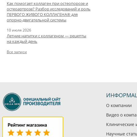
Как помогает коллаген при остеопорозе и
остеоартрозе? Разбор исследований и роль
ПЕРВОГО ЖИВОГО КОЛЛАГЕНА® для
опорно-двигательной системы
10 июля 2026
Летние напитки с коллагеном — рецепты
на каждый день
Все записи
ИНФОРМА
О компании
Видео о комп
Клинические 
Научные стат