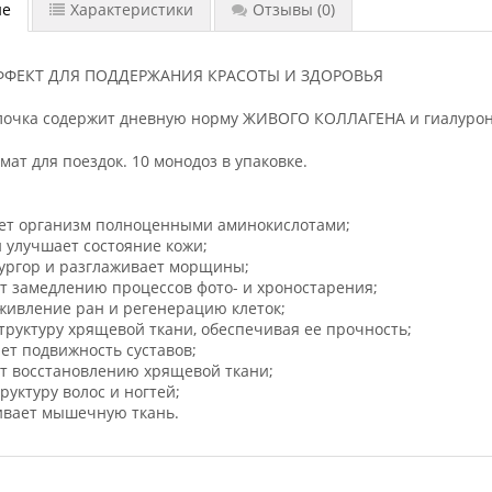
ие
Характеристики
Отзывы
(0)
ФЕКТ ДЛЯ ПОДДЕРЖАНИЯ КРАСОТЫ И ЗДОРОВЬЯ
лочка содержит дневную норму ЖИВОГО КОЛЛАГЕНА и гиалурон
ат для поездок. 10 монодоз в упаковке.
ает организм полноценными аминокислотами;
и улучшает состояние кожи;
тургор и разглаживает морщины;
ет замедлению процессов фото- и хроностарения;
аживление ран и регенерацию клеток;
структуру хрящевой ткани, обеспечивая ее прочность;
ет подвижность суставов;
ет восстановлению хрящевой ткани;
руктуру волос и ногтей;
ивает мышечную ткань.