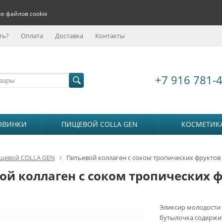
е файлов cookie
ть?
Оплата
Доставка
Контакты
+7 916 781-
ОВИНКИ
ПИЩЕВОЙ COLLA GEN
КОСМЕТИК
щевой COLLA GEN
Питьевой коллаген с соком тропических фруктов
ой коллаген с соком тропических 
Эликсир молодости 
бутылочка содержи