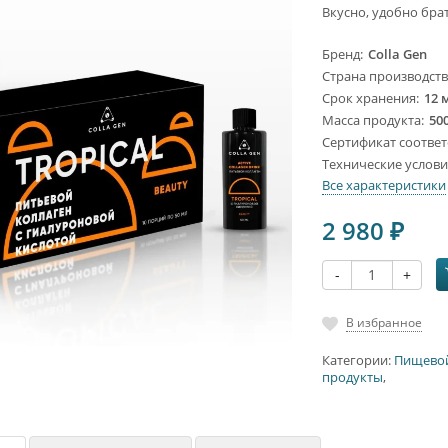
Вкусно, удобно брат
Бренд
Colla Gen
Страна производст
Срок хранения
12 
Масса продукта
500
Сертификат соответ
Технические услов
Все характеристики
2 980
₽
-
+
В избранное
Категории:
Пищево
продукты
,