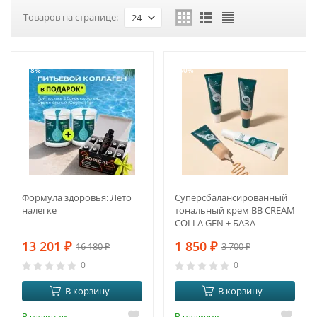
Товаров на странице:
24
-18%
-50%
Формула здоровья: Лето
Суперсбалансированный
налегке
тональный крем BB CREAM
COLLA GEN + БАЗА
13 201
₽
1 850
₽
16 180
₽
3 700
₽
0
0
В корзину
В корзину
В наличии
В наличии