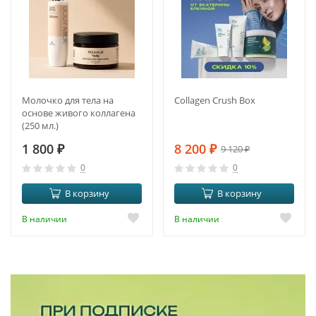
Молочко для тела на
Collagen Crush Box
основе живого коллагена
(250 мл.)
1 800
₽
8 200
₽
9 120
₽
0
0
В корзину
В корзину
В наличии
В наличии