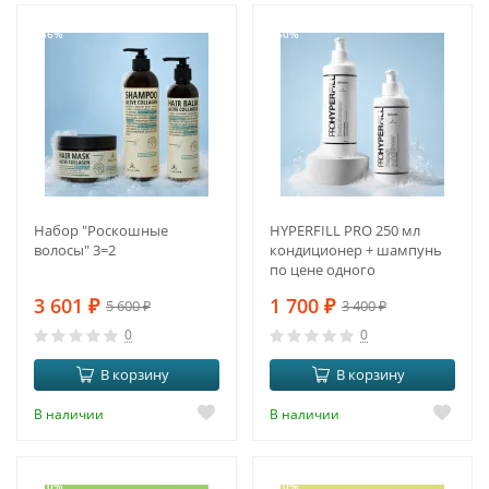
-36%
-50%
Набор "Роскошные
HYPERFILL PRO 250 мл
волосы" 3=2
кондиционер + шампунь
по цене одного
3 601
₽
1 700
₽
5 600
₽
3 400
₽
0
0
В корзину
В корзину
В наличии
В наличии
-10%
-10%