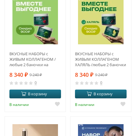
ВКУСНЫЕ НАБОРЫ с
ВКУСНЫЕ НАБОРЫ с
ЖИВЫМ КОЛЛАГЕНОМ /
ЖИВЫМ КОЛЛАГЕНОМ
любые 2 баночки на
ХАЛЯЛЬ /любые 2 баночки
выбор по Вашему
на выбор
8 340
₽
8 340
₽
9 240
₽
9 240
₽
желанию
0
0
В корзину
В корзину
В наличии
В наличии
-10%