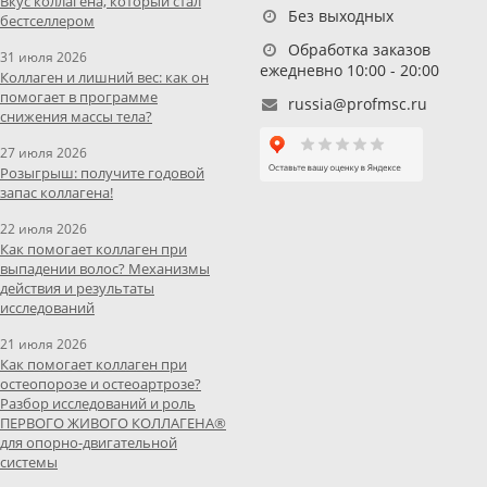
Вкус коллагена, который стал
Без выходных
бестселлером
Обработка заказов
31 июля 2026
ежедневно 10:00 - 20:00
Коллаген и лишний вес: как он
помогает в программе
russia@profmsc.ru
снижения массы тела?
27 июля 2026
Розыгрыш: получите годовой
запас коллагена!
22 июля 2026
Как помогает коллаген при
выпадении волос? Механизмы
действия и результаты
исследований
21 июля 2026
Как помогает коллаген при
остеопорозе и остеоартрозе?
Разбор исследований и роль
ПЕРВОГО ЖИВОГО КОЛЛАГЕНА®
для опорно-двигательной
системы