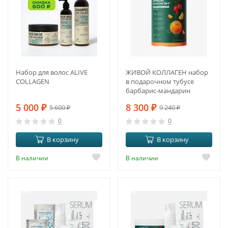
Набор для волос ALIVE
ЖИВОЙ КОЛЛАГЕН набор
COLLAGEN
в подарочном тубусе
барбарис-мандарин
5 000
₽
8 300
₽
5 600
₽
9 240
₽
0
0
В корзину
В корзину
В наличии
В наличии
-10%
-8%