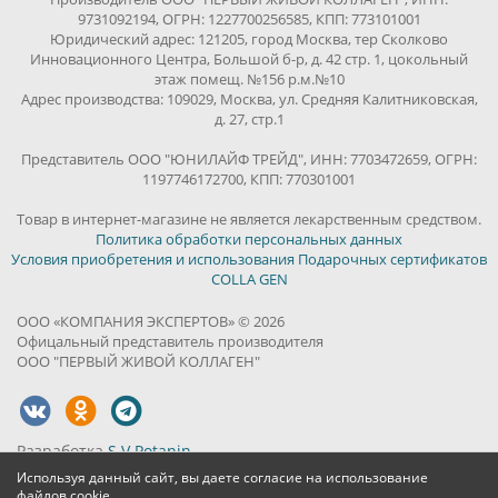
9731092194, ОГРН: 1227700256585, КПП: 773101001
Юридический адрес: 121205, город Москва, тер Сколково
Инновационного Центра, Большой б-р, д. 42 стр. 1, цокольный
этаж помещ. №156 р.м.№10
Адрес производства: 109029, Москва, ул. Средняя Калитниковская,
д. 27, стр.1
Представитель ООО "ЮНИЛАЙФ ТРЕЙД", ИНН: 7703472659, ОГРН:
1197746172700, КПП: 770301001
Товар в интернет-магазине не является лекарственным средством.
Политика обработки персональных данных
Условия приобретения и использования Подарочных сертификатов
COLLA GEN
ООО «КОМПАНИЯ ЭКСПЕРТОВ» © 2026
Офицальный представитель производителя
ООО "ПЕРВЫЙ ЖИВОЙ КОЛЛАГЕН"
Разработка
S.V.Potanin
Используя данный сайт, вы даете согласие на использование
файлов cookie