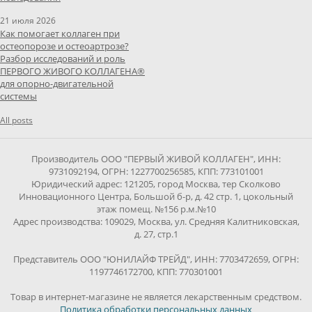
21 июля 2026
Как помогает коллаген при
остеопорозе и остеоартрозе?
Разбор исследований и роль
ПЕРВОГО ЖИВОГО КОЛЛАГЕНА®
для опорно-двигательной
системы
All posts
Производитель ООО "ПЕРВЫЙ ЖИВОЙ КОЛЛАГЕН", ИНН:
9731092194, ОГРН: 1227700256585, КПП: 773101001
Юридический адрес: 121205, город Москва, тер Сколково
Инновационного Центра, Большой б-р, д. 42 стр. 1, цокольный
этаж помещ. №156 р.м.№10
Адрес производства: 109029, Москва, ул. Средняя Калитниковская,
д. 27, стр.1
Представитель ООО "ЮНИЛАЙФ ТРЕЙД", ИНН: 7703472659, ОГРН:
1197746172700, КПП: 770301001
Товар в интернет-магазине не является лекарственным средством.
Политика обработки персональных данных