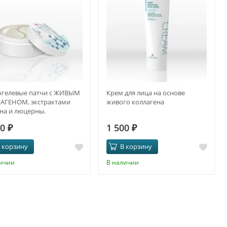
огелевые патчи с ЖИВЫМ
Крем для лица на основе
АГЕНОМ, экстрактами
живого коллагена
на и люцерны.
ИВООТЁЧНЫЙ ЭФФЕКТ И
00
₽
1 500
₽
-AGE
 корзину
В корзину
личии
В наличии