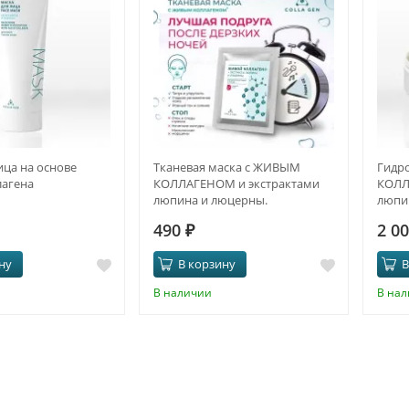
ица на основе
Тканевая маска с ЖИВЫМ
Гидр
лагена
КОЛЛАГЕНОМ и экстрактами
КОЛЛ
люпина и люцерны.
люпи
ПРОТИВООТЁЧНЫЙ ЭФФЕКТ И
ПРОТ
490
₽
2 0
ANTI-AGE
ANTI
ну
В корзину
В
В наличии
В на