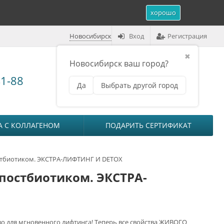
хорошо
Новосибирск
Вход
Регистрация
✖
Новосибирск ваш город?
Корзина (
0
)
41-88
Да
Выбрать другой город
₽
на сумму
0
А С КОЛЛАГЕНОМ
ПОДАРИТЬ СЕРТИФИКАТ
тбиотиком. ЭКСТРА-ЛИФТИНГ И DETOX
постбиотиком. ЭКСТРА-
о для мгновенного лифтинга! Теперь все свойства ЖИВОГО