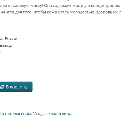
ны в тканевую маску! Она содержит мощную концентрацию
ентов для того, чтобы кожа сияла молодостью, здоровьем и
ва
Россия
месяца
г
В корзину
ка с коллагеном
,
Уход за кожей лица
,