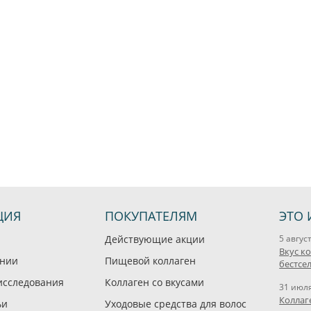
ЦИЯ
ПОКУПАТЕЛЯМ
ЭТО 
Действующие акции
5 авгус
Вкус к
ании
Пищевой коллаген
бестсе
исследования
Коллаген со вкусами
31 июл
Коллаг
ьи
Уходовые средства для волос