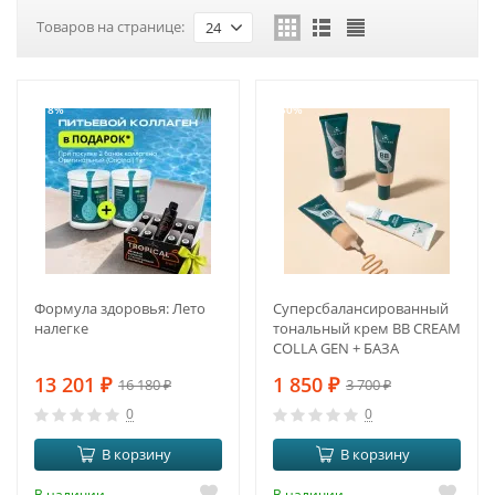
Товаров на странице:
24
-18%
-50%
Формула здоровья: Лето
Суперсбалансированный
налегке
тональный крем BB CREAM
COLLA GEN + БАЗА
13 201
₽
1 850
₽
16 180
₽
3 700
₽
0
0
В корзину
В корзину
В наличии
В наличии