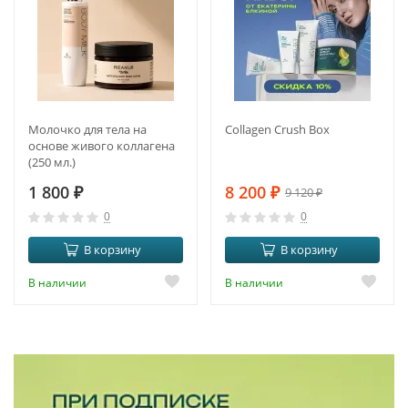
Молочко для тела на
Collagen Crush Box
основе живого коллагена
(250 мл.)
1 800
₽
8 200
₽
9 120
₽
0
0
В корзину
В корзину
В наличии
В наличии