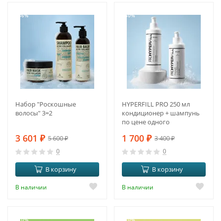
-36%
-50%
Набор "Роскошные
HYPERFILL PRO 250 мл
волосы" 3=2
кондиционер + шампунь
по цене одного
3 601
₽
1 700
₽
5 600
₽
3 400
₽
0
0
В корзину
В корзину
В наличии
В наличии
-10%
-10%