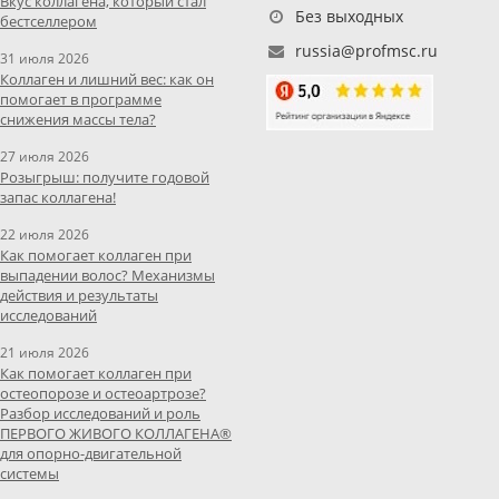
Вкус коллагена, который стал
Без выходных
бестселлером
russia@profmsc.ru
31 июля 2026
Коллаген и лишний вес: как он
помогает в программе
снижения массы тела?
27 июля 2026
Розыгрыш: получите годовой
запас коллагена!
22 июля 2026
Как помогает коллаген при
выпадении волос? Механизмы
действия и результаты
исследований
21 июля 2026
Как помогает коллаген при
остеопорозе и остеоартрозе?
Разбор исследований и роль
ПЕРВОГО ЖИВОГО КОЛЛАГЕНА®
для опорно-двигательной
системы