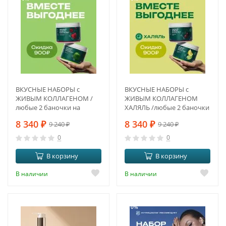
ВКУСНЫЕ НАБОРЫ с
ВКУСНЫЕ НАБОРЫ с
ЖИВЫМ КОЛЛАГЕНОМ /
ЖИВЫМ КОЛЛАГЕНОМ
любые 2 баночки на
ХАЛЯЛЬ /любые 2 баночки
выбор по Вашему
на выбор
8 340
₽
8 340
₽
9 240
₽
9 240
₽
желанию
0
0
В корзину
В корзину
В наличии
В наличии
-10%