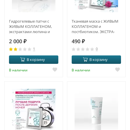
Гидрогелевые патчи с
Тканевая маска с ЖИВЫМ
ЖИВЫМ КОЛЛАГЕНОМ,
КОЛЛАГЕНОМ и
экстрактами люпина и
постбиотиком. ЭКСТРА-
люцерны.
ЛИФТИНГ И DETOX
2 000
₽
490
₽
ПРОТИВООТЁЧНЫЙ
ЭФФЕКТ И ANTI-AGE
1
0
В корзину
В корзину
В наличии
В наличии