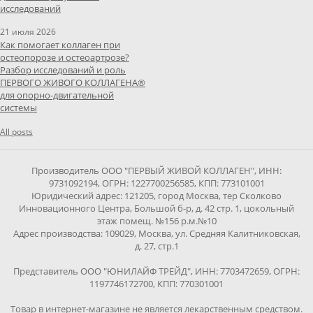
исследований
21 июля 2026
Как помогает коллаген при
остеопорозе и остеоартрозе?
Разбор исследований и роль
ПЕРВОГО ЖИВОГО КОЛЛАГЕНА®
для опорно-двигательной
системы
All posts
Производитель ООО "ПЕРВЫЙ ЖИВОЙ КОЛЛАГЕН", ИНН:
9731092194, ОГРН: 1227700256585, КПП: 773101001
Юридический адрес: 121205, город Москва, тер Сколково
Инновационного Центра, Большой б-р, д. 42 стр. 1, цокольный
этаж помещ. №156 р.м.№10
Адрес производства: 109029, Москва, ул. Средняя Калитниковская,
д. 27, стр.1
Представитель ООО "ЮНИЛАЙФ ТРЕЙД", ИНН: 7703472659, ОГРН:
1197746172700, КПП: 770301001
Товар в интернет-магазине не является лекарственным средством.