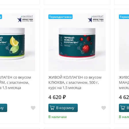
а
Термодоставка
Термо
АГЕН со вкусом
ЖИВОЙ КОЛЛАГЕН со вкусом
ЖИВО
, с эластином,
КЛЮКВА, с эластином, 500 г,
МАНДА
на 1,5 месяца
курс на 1,5 месяца
меся
4 620
₽
4 6
ну
В корзину
В
В наличии
В на