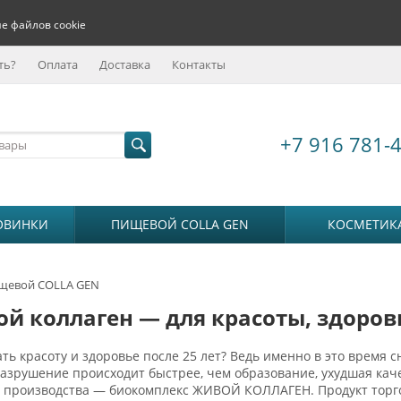
е файлов cookie
ть?
Оплата
Доставка
Контакты
+7 916 781-
ОВИНКИ
ПИЩЕВОЙ COLLA GEN
КОСМЕТИК
щевой COLLA GEN
й коллаген — для красоты, здоров
ть красоту и здоровье после 25 лет? Ведь именно в это время с
разрушение происходит быстрее, чем образование, ухудшая к
о производства — биокомплекс ЖИВОЙ КОЛЛАГЕН. Продукт тор