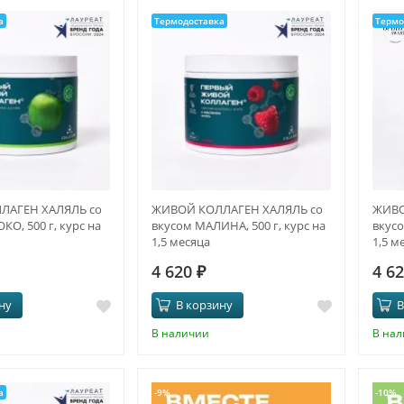
а
Термодоставка
Термо
ЛАГЕН ХАЛЯЛЬ со
ЖИВОЙ КОЛЛАГЕН ХАЛЯЛЬ со
ЖИВО
КО, 500 г, курс на
вкусом МАЛИНА, 500 г, курс на
вкусо
1,5 месяца
1,5 м
4 620
₽
4 6
ну
В корзину
В
В наличии
В на
а
-9%
-10%