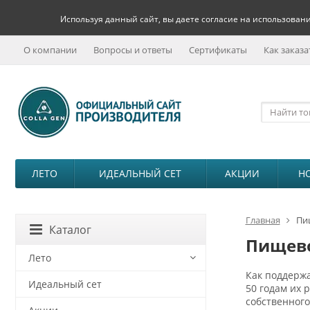
Используя данный сайт, вы даете согласие на использовани
О компании
Вопросы и ответы
Сертификаты
Как заказа
ЛЕТО
ИДЕАЛЬНЫЙ СЕТ
АКЦИИ
Н
Главная
Пи
Каталог
Пищево
Лето
Как поддержа
Идеальный сет
50 годам их 
собственног