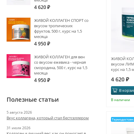
месяца
4 620
₽
ЖИВОЙ КОЛЛАГЕН СПОРТ со
вкусом тропических
фруктов, 500 г, курс на 1,5
месяца
4 950
₽
ЖИВОЙ КОЛЛАГЕН для вен
ЖИВОЙ КОЛ
со вкусом ежевика - черная
вкусом ЛИМ
смородина, 500 г, курс на 1,5
курс на 1,5 
месяца
4 620
₽
4 950
₽
В корзи
Полезные статьи
В наличии
5 августа 2026
Вкус коллагена, который стал бестселлером
Термодоставк
31 июля 2026
Коллаген и лишний вес: как он помогает в