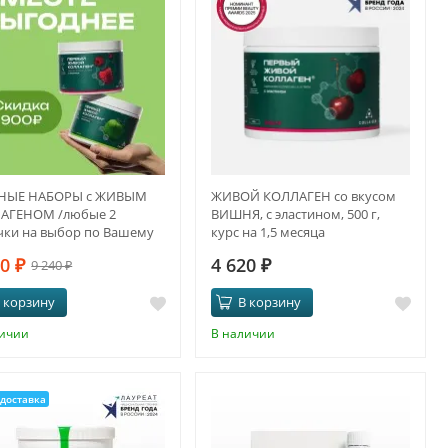
НЫЕ НАБОРЫ с ЖИВЫМ
ЖИВОЙ КОЛЛАГЕН со вкусом
АГЕНОМ /любые 2
ВИШНЯ, с эластином, 500 г,
чки на выбор по Вашему
курс на 1,5 месяца
нию
40
₽
4 620
₽
9 240
₽
 корзину
В корзину
личии
В наличии
доставка