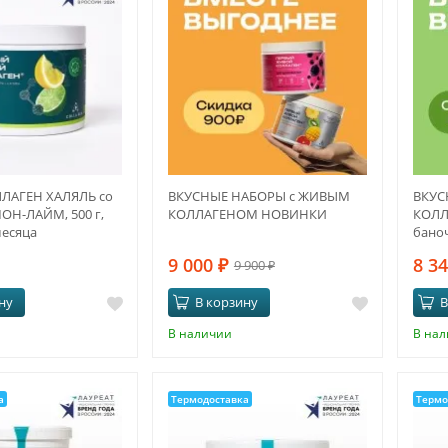
ЛАГЕН ХАЛЯЛЬ со
ВКУСНЫЕ НАБОРЫ с ЖИВЫМ
ВКУС
ОН-ЛАЙМ, 500 г,
КОЛЛАГЕНОМ НОВИНКИ
КОЛЛ
месяца
бано
жела
9 000
₽
8 3
9 900
₽
ну
В корзину
В
В наличии
В на
а
Термодоставка
Термо