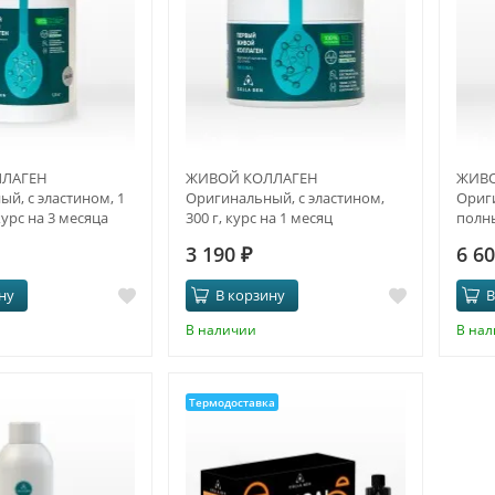
ЛАГЕН
ЖИВОЙ КОЛЛАГЕН
ЖИВО
й, с эластином, 1
Оригинальный, с эластином,
Ориг
курс на 3 месяца
300 г, курс на 1 месяц
полны
3 190
₽
6 6
ну
В корзину
В
В наличии
В на
Термодоставка