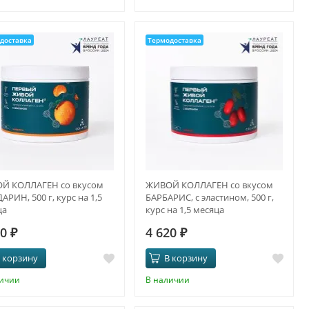
доставка
Термодоставка
Й КОЛЛАГЕН со вкусом
ЖИВОЙ КОЛЛАГЕН со вкусом
РИН, 500 г, курс на 1,5
БАРБАРИС, с эластином, 500 г,
ца
курс на 1,5 месяца
20
₽
4 620
₽
 корзину
В корзину
личии
В наличии