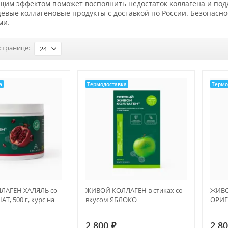
м эффектом поможет восполнить недостаток коллагена и подде
евые коллагеновые продукты с доставкой по России. Безопасн
ми.
странице:
24
а
Термодоставка
Термо
ЛАГЕН ХАЛЯЛЬ со
ЖИВОЙ КОЛЛАГЕН в стиках со
ЖИВО
Т, 500 г, курс на
вкусом ЯБЛОКО
ОРИ
2 800
₽
2 8