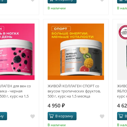
В наличии
В на
АГЕН для вен со
ЖИВОЙ КОЛЛАГЕН СПОРТ со
ЖИВО
ика - черная
вкусом тропических фруктов,
ЯБЛОК
00 г, курс на 1,5
500 г, курс на 1,5 месяца
курс 
4 950
₽
4 6
ну
В корзину
В
В наличии
В на