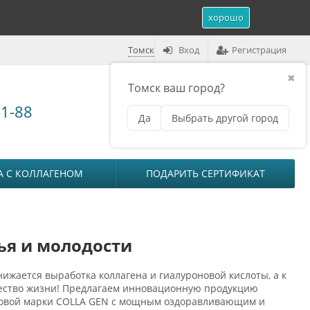
хорошо
Томск
Вход
Регистрация
✖
Томск ваш город?
Корзина (
0
)
41-88
Да
Выбрать другой город
₽
на сумму
0
А С КОЛЛАГЕНОМ
ПОДАРИТЬ СЕРТИФИКАТ
ья и молодости
нижается выработка коллагена и гиалуроновой кислоты, а к
ачество жизни! Предлагаем инновационную продукцию
говой марки COLLA GEN с мощным оздоравливающим и