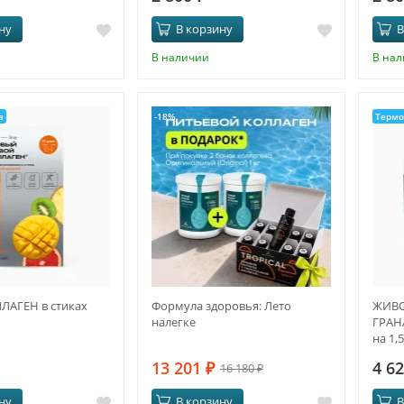
ну
В корзину
В
В наличии
В на
а
-18%
Термо
АГЕН в стиках
Формула здоровья: Лето
ЖИВО
налегке
ГРАНА
на 1,
13 201
₽
4 6
16 180
₽
ну
В корзину
В