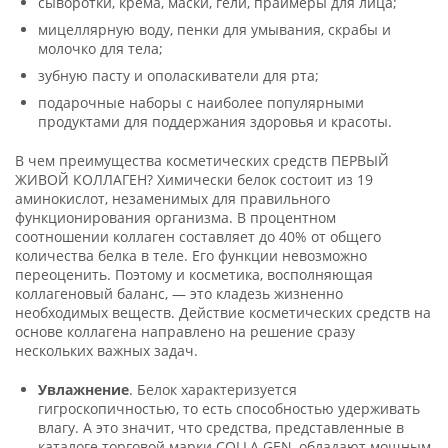
сыворотки, крема, маски, гели, праймеры для лица;
мицеллярную воду, пенки для умывания, скрабы и
молочко для тела;
зубную пасту и ополаскиватели для рта;
подарочные наборы с наиболее популярными
продуктами для поддержания здоровья и красоты.
В чем преимущества косметических средств ПЕРВЫЙ
ЖИВОЙ КОЛЛАГЕН? Химически белок состоит из 19
аминокислот, незаменимых для правильного
функционирования организма. В процентном
соотношении коллаген составляет до 40% от общего
количества белка в теле. Его функции невозможно
переоценить. Поэтому и косметика, восполняющая
коллагеновый баланс, — это кладезь жизненно
необходимых веществ. Действие косметических средств на
основе коллагена направлено на решение сразу
нескольких важных задач.
Увлажнение
. Белок характеризуется
гигроскопичностью, то есть способностью удерживать
влагу. А это значит, что средства, представленные в
каталоге торговой марки COLLA GEN, обладают мощным