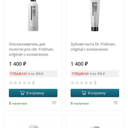
Ополаскиватель для
Зубная паста Dr. Fridman,
полости рта «Dr. Fridman,
original с коллагеном
original» с коллагеном.
1 400
₽
1 400
₽
4 по 350
₽
4 по 350
₽
0
0
В корзину
В корзину
В наличии
В наличии