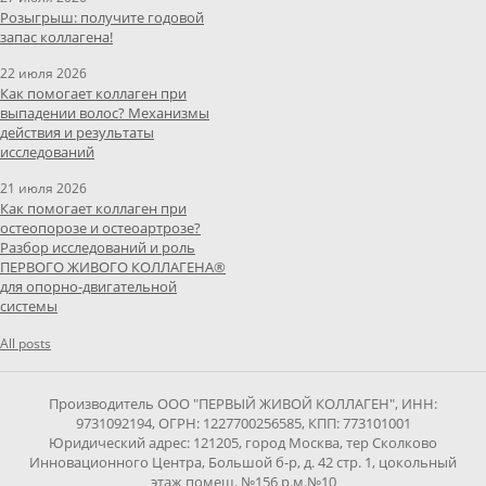
Розыгрыш: получите годовой
запас коллагена!
22 июля 2026
Как помогает коллаген при
выпадении волос? Механизмы
действия и результаты
исследований
21 июля 2026
Как помогает коллаген при
остеопорозе и остеоартрозе?
Разбор исследований и роль
ПЕРВОГО ЖИВОГО КОЛЛАГЕНА®
для опорно-двигательной
системы
All posts
Производитель ООО "ПЕРВЫЙ ЖИВОЙ КОЛЛАГЕН", ИНН:
9731092194, ОГРН: 1227700256585, КПП: 773101001
Юридический адрес: 121205, город Москва, тер Сколково
Инновационного Центра, Большой б-р, д. 42 стр. 1, цокольный
этаж помещ. №156 р.м.№10