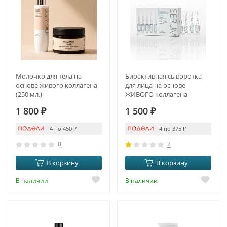
Молочко для тела на
Биоактивная сыворотка
основе живого коллагена
для лица на основе
(250 мл.)
ЖИВОГО коллагена
1 800
₽
1 500
₽
4 по 450
₽
4 по 375
₽
0
2
В корзину
В корзину
В наличии
В наличии