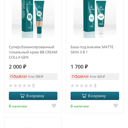
Суперсбалансированный
База под макияж MATTE
тональный крем BB CREAM
SKIN 3 В 1
COLLA GEN
2 000
₽
1 700
₽
4 по 500
₽
4 по 425
₽
0
0
В корзину
В корзину
В наличии
В наличии