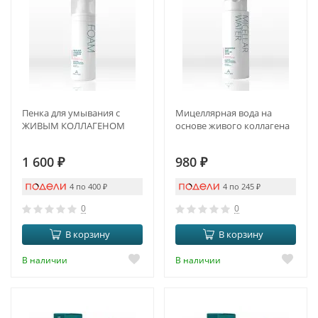
Пенка для умывания с
Мицеллярная вода на
ЖИВЫМ КОЛЛАГЕНОМ
основе живого коллагена
1 600
₽
980
₽
4 по 400
₽
4 по 245
₽
0
0
В корзину
В корзину
В наличии
В наличии