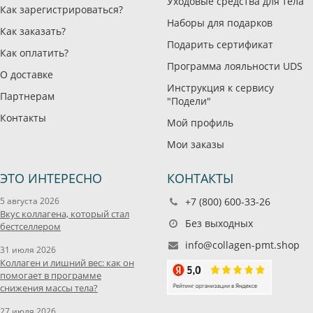
Уходовые средства для тела
Как зарегистрироваться?
Наборы для подарков
Как заказать?
Подарить сертификат
Как оплатить?
Программа лояльности UDS
О доставке
Инструкция к сервису
Партнерам
"Подели"
Контакты
Мой профиль
Мои заказы
ЭТО ИНТЕРЕСНО
КОНТАКТЫ
5 августа 2026
+7 (800) 600-33-26
Вкус коллагена, который стал
Без выходных
бестселлером
info@collagen-pmt.shop
31 июля 2026
Коллаген и лишний вес: как он
помогает в программе
снижения массы тела?
27 июля 2026