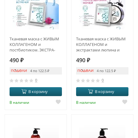
Тканевая маска с ЖИВЫМ
Тканевая маска с ЖИВЫМ
КОЛЛАГЕНОМ и
КОЛЛАГЕНОМ и
постбиотиком. ЭКСТРА-
экстрактами люпина и
ЛИФТИНГ И DETOX
люцерны.
490
₽
490
₽
ПРОТИВООТЁЧНЫЙ
ЭФФЕКТ И ANTI-AGE
4 по 122.5
₽
4 по 122.5
₽
0
0
В корзину
В корзину
В наличии
В наличии