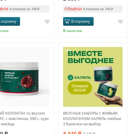
4 платежа по 700
₽
4 платежа по 700
₽
 корзину
В корзину
личии
В наличии
-10%
Й КОЛЛАГЕН со вкусом
ВКУСНЫЕ НАБОРЫ с ЖИВЫМ
Т, с эластином, 500 г, курс
КОЛЛАГЕНОМ ХАЛЯЛЬ /любые
5 месяца
2 баночки на выбор
20
₽
8 340
₽
9 240
₽