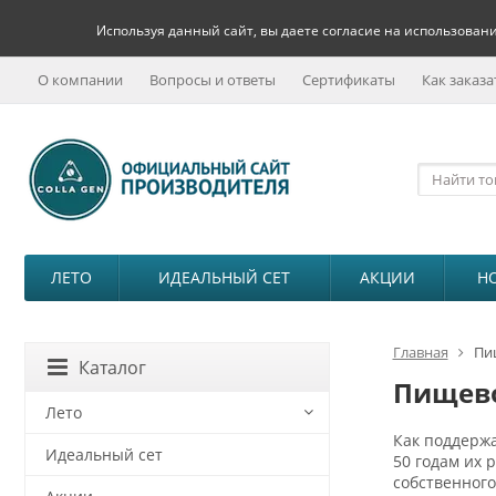
Используя данный сайт, вы даете согласие на использовани
О компании
Вопросы и ответы
Сертификаты
Как заказа
ЛЕТО
ИДЕАЛЬНЫЙ СЕТ
АКЦИИ
Н
Главная
Пи
Каталог
Пищево
Лето
Как поддержа
Идеальный сет
50 годам их 
собственног