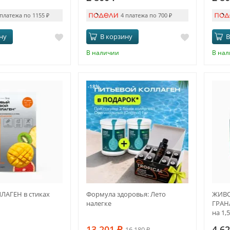
 платежа по 1155
₽
4 платежа по 700
₽
ну
В корзину
В
В наличии
В на
-18%
АГЕН в стиках
Формула здоровья: Лето
ЖИВО
налегке
ГРАНА
на 1,
13 201
₽
4 6
16 180
₽