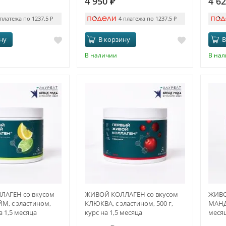
4 950
₽
4 6
 платежа по 1237.5
₽
4 платежа по 1237.5
₽
ну
В корзину
В
В наличии
В на
АГЕН со вкусом
ЖИВОЙ КОЛЛАГЕН со вкусом
ЖИВО
, с эластином,
КЛЮКВА, с эластином, 500 г,
МАНДА
на 1,5 месяца
курс на 1,5 месяца
меся