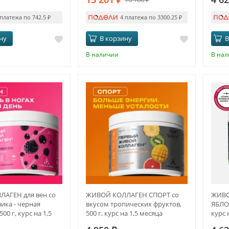
 платежа по 742.5
₽
4 платежа по 3300.25
₽
ну
В корзину
В
В наличии
В на
АГЕН для вен со
ЖИВОЙ КОЛЛАГЕН СПОРТ со
ЖИВО
ика - черная
вкусом тропических фруктов,
ЯБЛОК
00 г, курс на 1,5
500 г, курс на 1,5 месяца
курс 