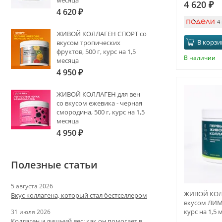
месяца
4 620
₽
4 620
₽
4
ЖИВОЙ КОЛЛАГЕН СПОРТ со
В корзи
вкусом тропических
фруктов, 500 г, курс на 1,5
В наличии
месяца
4 950
₽
ЖИВОЙ КОЛЛАГЕН для вен
со вкусом ежевика - черная
смородина, 500 г, курс на 1,5
месяца
4 950
₽
Полезные статьи
5 августа 2026
ЖИВОЙ КОЛ
Вкус коллагена, который стал бестселлером
вкусом ЛИМ
курс на 1,5 
31 июля 2026
Коллаген и лишний вес: как он помогает в