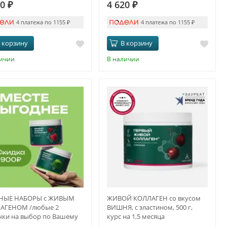
20
₽
4 620
₽
4 платежа по 1155
₽
4 платежа по 1155
₽
 корзину
В корзину
личии
В наличии
НЫЕ НАБОРЫ с ЖИВЫМ
ЖИВОЙ КОЛЛАГЕН со вкусом
АГЕНОМ /любые 2
ВИШНЯ, с эластином, 500 г,
чки на выбор по Вашему
курс на 1,5 месяца
нию