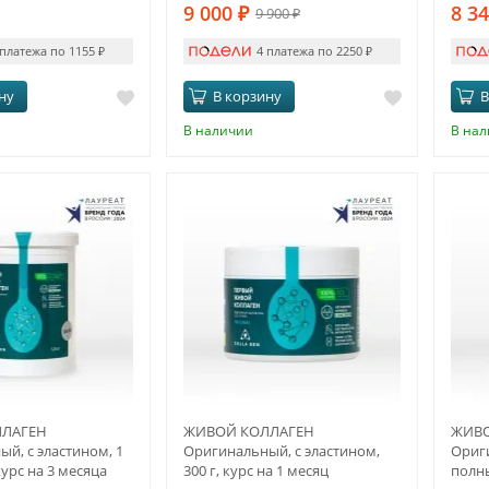
9 000
₽
8 3
9 900
₽
 платежа по 1155
₽
4 платежа по 2250
₽
ну
В корзину
В
В наличии
В на
ЛАГЕН
ЖИВОЙ КОЛЛАГЕН
ЖИВО
й, с эластином, 1
Оригинальный, с эластином,
Ориг
курс на 3 месяца
300 г, курс на 1 месяц
полны