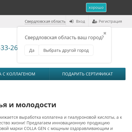
хорошо
Свердловская область
Вход
Регистрация
✖
Свердловская область ваш город?
Корзина (
0
)
-33-26
Да
Выбрать другой город
₽
на сумму
0
А С КОЛЛАГЕНОМ
ПОДАРИТЬ СЕРТИФИКАТ
ья и молодости
нижается выработка коллагена и гиалуроновой кислоты, а к
ачество жизни! Предлагаем инновационную продукцию
говой марки COLLA GEN с мощным оздоравливающим и