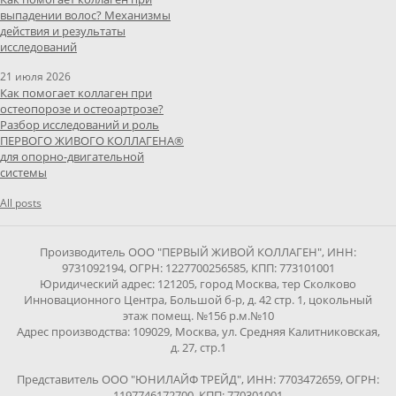
выпадении волос? Механизмы
действия и результаты
исследований
21 июля 2026
Как помогает коллаген при
остеопорозе и остеоартрозе?
Разбор исследований и роль
ПЕРВОГО ЖИВОГО КОЛЛАГЕНА®
для опорно-двигательной
системы
All posts
Производитель ООО "ПЕРВЫЙ ЖИВОЙ КОЛЛАГЕН", ИНН:
9731092194, ОГРН: 1227700256585, КПП: 773101001
Юридический адрес: 121205, город Москва, тер Сколково
Инновационного Центра, Большой б-р, д. 42 стр. 1, цокольный
этаж помещ. №156 р.м.№10
Адрес производства: 109029, Москва, ул. Средняя Калитниковская,
д. 27, стр.1
Представитель ООО "ЮНИЛАЙФ ТРЕЙД", ИНН: 7703472659, ОГРН:
1197746172700, КПП: 770301001