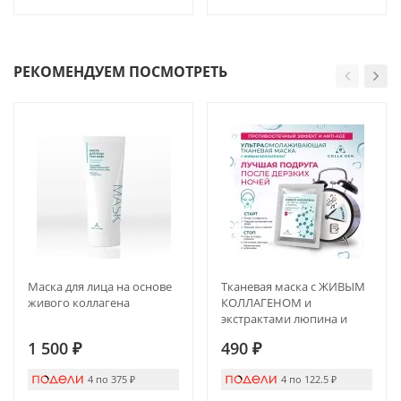
РЕКОМЕНДУЕМ ПОСМОТРЕТЬ
Маска для лица на основе
Тканевая маска с ЖИВЫМ
живого коллагена
КОЛЛАГЕНОМ и
экстрактами люпина и
люцерны.
1 500
₽
490
₽
ПРОТИВООТЁЧНЫЙ
ЭФФЕКТ И ANTI-AGE
4 по 375
₽
4 по 122.5
₽