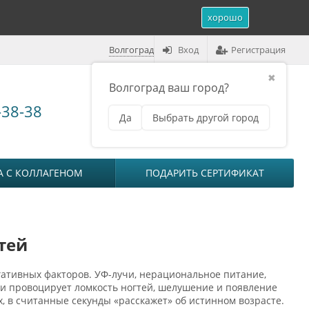
хорошо
Волгоград
Вход
Регистрация
✖
Волгоград ваш город?
Корзина (
0
)
-38-38
Да
Выбрать другой город
₽
на сумму
0
А С КОЛЛАГЕНОМ
ПОДАРИТЬ СЕРТИФИКАТ
тей
ативных факторов. УФ-лучи, нерациональное питание,
 и провоцирует ломкость ногтей, шелушение и появление
х, в считанные секунды «расскажет» об истинном возрасте.