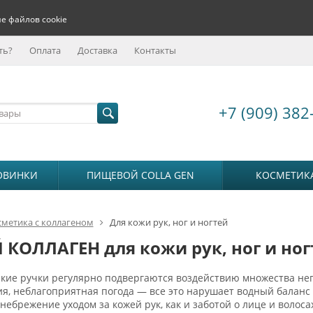
е файлов cookie
ть?
Оплата
Доставка
Контакты
+7 (909) 382
ОВИНКИ
ПИЩЕВОЙ COLLA GEN
КОСМЕТИК
сметика с коллагеном
Для кожи рук, ног и ногтей
КОЛЛАГЕН для кожи рук, ног и ног
ие ручки регулярно подвергаются воздействию множества нег
я, неблагоприятная погода — все это нарушает водный баланс
ебрежение уходом за кожей рук, как и заботой о лице и волоса