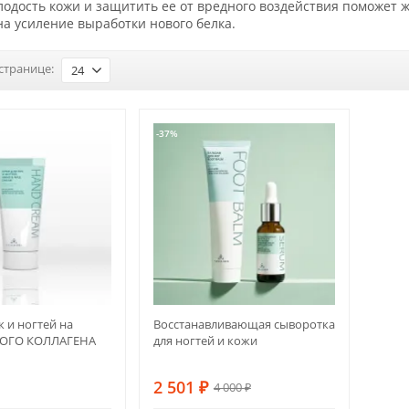
одость кожи и защитить ее от вредного воздействия поможет 
а усиление выработки нового белка.
странице:
24
-37%
к и ногтей на
Восстанавливающая сыворотка
ВОГО КОЛЛАГЕНА
для ногтей и кожи
2 501
₽
4 000
₽