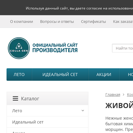
Используя данный сайт, вы даете согласие на использовани
О компании
Вопросы и ответы
Сертификаты
Как заказа
ЛЕТО
ИДЕАЛЬНЫЙ СЕТ
АКЦИИ
Н
Главная
Ко
Каталог
ЖИВОЙ 
Лето
Нежные женск
Идеальный сет
бытовая хими
морщин. Прен