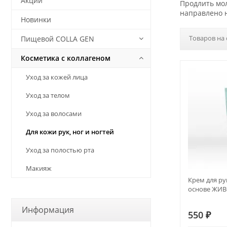
Акции
Продлить мол
направлено н
Новинки
Товаров на 
Пищевой COLLA GEN
Косметика с коллагеном
Уход за кожей лица
Уход за телом
Уход за волосами
Для кожи рук, ног и ногтей
Уход за полостью рта
Макияж
Крем для ру
основе ЖИ
Информация
550
₽