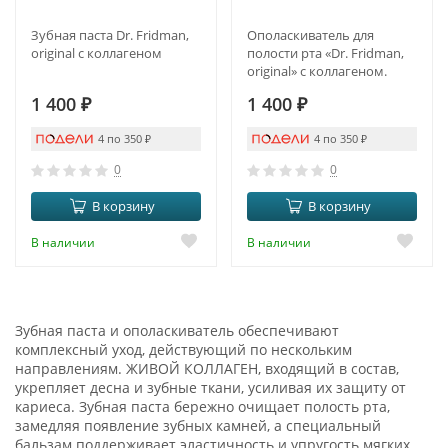
Зубная паста Dr. Fridman,
Ополаскиватель для
original с коллагеном
полости рта «Dr. Fridman,
original» с коллагеном.
1 400
₽
1 400
₽
4 по 350
₽
4 по 350
₽
0
0
В корзину
В корзину
В наличии
В наличии
Зубная паста и ополаскиватель обеспечивают
комплексный уход, действующий по нескольким
направлениям. ЖИВОЙ КОЛЛАГЕН, входящий в состав,
укрепляет десна и зубные ткани, усиливая их защиту от
кариеса. Зубная паста бережно очищает полость рта,
замедляя появление зубных камней, а специальный
бальзам поддерживает эластичность и упругость мягких