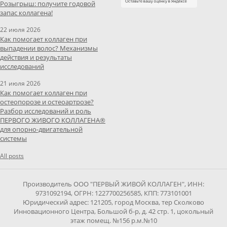
Розыгрыш: получите годовой
запас коллагена!
22 июля 2026
Как помогает коллаген при
выпадении волос? Механизмы
действия и результаты
исследований
21 июля 2026
Как помогает коллаген при
остеопорозе и остеоартрозе?
Разбор исследований и роль
ПЕРВОГО ЖИВОГО КОЛЛАГЕНА®
для опорно-двигательной
системы
All posts
Производитель ООО "ПЕРВЫЙ ЖИВОЙ КОЛЛАГЕН", ИНН:
9731092194, ОГРН: 1227700256585, КПП: 773101001
Юридический адрес: 121205, город Москва, тер Сколково
Инновационного Центра, Большой б-р, д. 42 стр. 1, цокольный
этаж помещ. №156 р.м.№10