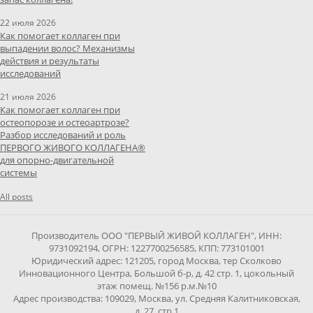
22 июля 2026
Как помогает коллаген при
выпадении волос? Механизмы
действия и результаты
исследований
21 июля 2026
Как помогает коллаген при
остеопорозе и остеоартрозе?
Разбор исследований и роль
ПЕРВОГО ЖИВОГО КОЛЛАГЕНА®
для опорно-двигательной
системы
All posts
Производитель ООО "ПЕРВЫЙ ЖИВОЙ КОЛЛАГЕН", ИНН:
9731092194, ОГРН: 1227700256585, КПП: 773101001
Юридический адрес: 121205, город Москва, тер Сколково
Инновационного Центра, Большой б-р, д. 42 стр. 1, цокольный
этаж помещ. №156 р.м.№10
Адрес производства: 109029, Москва, ул. Средняя Калитниковская,
д. 27, стр.1