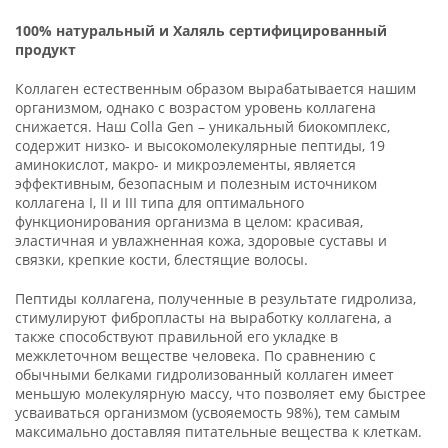
1
00% натуральный и Халяль сертифицированный
продукт
Коллаген естественным образом вырабатывается нашим
организмом, однако с возрастом уровень коллагена
снижается. Наш Colla Gen – уникальный биокомплекс,
содержит низко- и высокомолекулярные пептиды, 19
аминокислот, макро- и микроэлементы, является
эффективным, безопасным и полезным источником
коллагена I, II и III типа для оптимального
функционирования организма в целом: красивая,
эластичная и увлажненная кожа, здоровые суставы и
связки, крепкие кости, блестящие волосы.
Пептиды коллагена, полученные в результате гидролиза,
стимулируют фибропласты на выработку коллагена, а
также способствуют правильной его укладке в
межклеточном веществе человека. По сравнению с
обычными белками гидролизованный коллаген имеет
меньшую молекулярную массу, что позволяет ему быстрее
усваиваться организмом (усвояемость 98%), тем самым
максимально доставляя питательные вещества к клеткам.