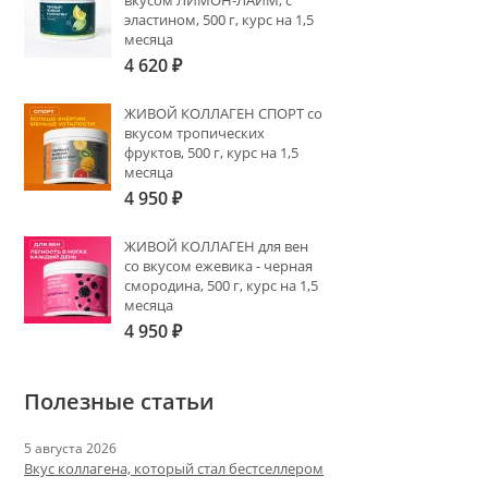
вкусом ЛИМОН-ЛАЙМ, с
эластином, 500 г, курс на 1,5
месяца
4 620
₽
ЖИВОЙ КОЛЛАГЕН СПОРТ со
вкусом тропических
фруктов, 500 г, курс на 1,5
месяца
4 950
₽
ЖИВОЙ КОЛЛАГЕН для вен
со вкусом ежевика - черная
смородина, 500 г, курс на 1,5
месяца
4 950
₽
Полезные статьи
5 августа 2026
Вкус коллагена, который стал бестселлером