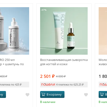
-37%
RO 250 мл
Восстанавливающая сыворотка
Молоч
р + шампунь по
для ногтей и кожи
живог
о
2 501
₽
1 8
 400
₽
4 000
₽
 платежа по 425
₽
4 платежа по 625.25
₽
ну
В корзину
В
В наличии
В на