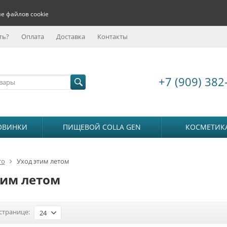
е файлов cookie
ть?
Оплата
Доставка
Контакты
+7 (909) 382
ОВИНКИ
ПИЩЕВОЙ COLLA GEN
КОСМЕТИК
то
Уход этим летом
тим летом
странице:
24