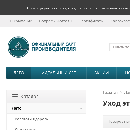
Используя данный сайт, вы даете согласие на использовани
О компании
Вопросы и ответы
Сертификаты
Как заказа
ЛЕТО
ИДЕАЛЬНЫЙ СЕТ
АКЦИИ
Н
Главная
Ле
Каталог
Уход э
Лето
Коллаген в дорогу
Товаров на 
Летние вкусы