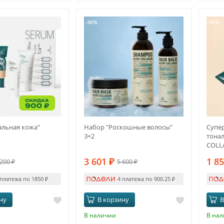
-36%
-50%
альная кожа"
Набор "Роскошные волосы"
Супе
3=2
тона
COLL
3 601
₽
1 8
 200
₽
5 600
₽
 платежа по 1850
₽
4 платежа по 900.25
₽
ну
В корзину
В
В наличии
В на