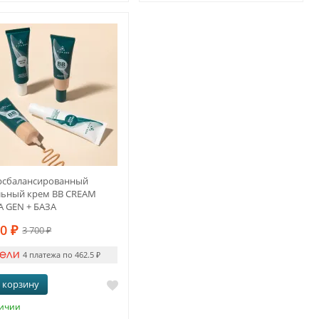
рсбалансированный
льный крем BB CREAM
A GEN + БАЗА
50
₽
3 700
₽
4 платежа по 462.5
₽
 корзину
личии