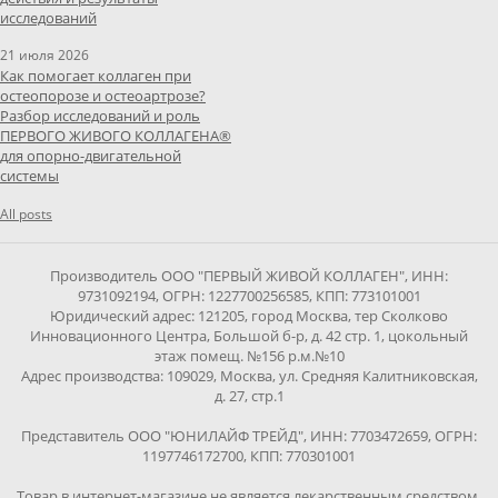
исследований
21 июля 2026
Как помогает коллаген при
остеопорозе и остеоартрозе?
Разбор исследований и роль
ПЕРВОГО ЖИВОГО КОЛЛАГЕНА®
для опорно-двигательной
системы
All posts
Производитель ООО "ПЕРВЫЙ ЖИВОЙ КОЛЛАГЕН", ИНН:
9731092194, ОГРН: 1227700256585, КПП: 773101001
Юридический адрес: 121205, город Москва, тер Сколково
Инновационного Центра, Большой б-р, д. 42 стр. 1, цокольный
этаж помещ. №156 р.м.№10
Адрес производства: 109029, Москва, ул. Средняя Калитниковская,
д. 27, стр.1
Представитель ООО "ЮНИЛАЙФ ТРЕЙД", ИНН: 7703472659, ОГРН:
1197746172700, КПП: 770301001
Товар в интернет-магазине не является лекарственным средством.