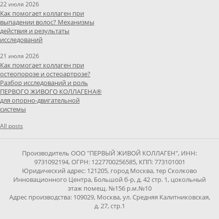
22 июля 2026
Как помогает коллаген при
выпадении волос? Механизмы
действия и результаты
исследований
21 июля 2026
Как помогает коллаген при
остеопорозе и остеоартрозе?
Разбор исследований и роль
ПЕРВОГО ЖИВОГО КОЛЛАГЕНА®
для опорно-двигательной
системы
All posts
Производитель ООО "ПЕРВЫЙ ЖИВОЙ КОЛЛАГЕН", ИНН:
9731092194, ОГРН: 1227700256585, КПП: 773101001
Юридический адрес: 121205, город Москва, тер Сколково
Инновационного Центра, Большой б-р, д. 42 стр. 1, цокольный
этаж помещ. №156 р.м.№10
Адрес производства: 109029, Москва, ул. Средняя Калитниковская,
д. 27, стр.1