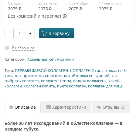
Сегодня
20 августа
3 сентября
17 сентября
2075 ₽
2075 ₽
2075 ₽
2075 ₽
Без комиссий и переплат
-
+
В корзину
В избранное
Категории:
Идеальный сет
,
Новинки
Теги:
ПЕРВЫЙ ЖИВОЙ КОЛЛАГЕН
,
КОЛЛАГЕН 2 типа
,
коллаген 3
типа
,
как принимать коллаген
,
какой коллаген лучший
,
как
выбрать коллаген
,
коллаген 1 типа
,
польза коллагена
,
какой
коллаген
,
коллаген купить
,
пьете коллаген
,
коллаген для лица
Описание
Характеристики
Отзывы
(0)
Более 30 лет исследований в области коллагена — в
каждом тубусе.