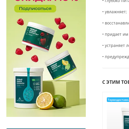
• глубоко пит
• увлажняет;
• восстанавл
• придает им
• устраняет л
• предупрежд
С ЭТИМ Т
Термодоставк