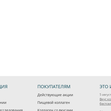
ЦИЯ
ПОКУПАТЕЛЯМ
ЭТО 
Действующие акции
5 авгус
Вкус к
ании
Пищевой коллаген
бестсе
исследования
Коллаген со вкусами