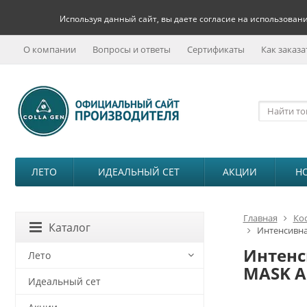
Используя данный сайт, вы даете согласие на использовани
О компании
Вопросы и ответы
Сертификаты
Как заказа
ЛЕТО
ИДЕАЛЬНЫЙ СЕТ
АКЦИИ
Н
Главная
Ко
Каталог
Интенсивна
Интенс
Лето
MASK A
Идеальный сет