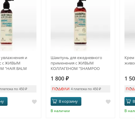
 увлажнения и
Шампунь для ежедневного
Крем 
ос с ЖИВЫМ
применения с ЖИВЫМ
живо
М "HAIR BALM
КОЛЛАГЕНОМ "SHAMPOO
AGEN"
ALIVE COLLAGEN"
1 800
₽
1 5
 платежа по 450
₽
4 платежа по 450
₽
ну
В корзину
В
В наличии
В на