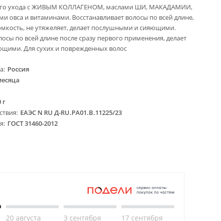
го ухода с ЖИВЫМ КОЛЛАГЕНОМ, маслами ШИ, МАКАДАМИИ,
 овса и витаминами. Восстанавливает волосы по всей длине,
ломкость, не утяжеляет, делает послушными и сияющими.
лосы по всей длине после сразу первого применения, делает
щими. Для сухих и поврежденных волос
ва
Россия
месяца
 г
ствия
ЕАЭС N RU Д-RU.PA01.B.11225/23
ия
ГОСТ 31460-2012
20 августа
3 сентября
17 сентября