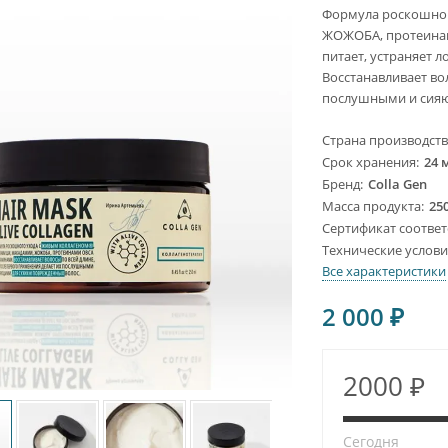
Формула роскошно
ЖОЖОБА, протеинами
питает, устраняет 
Восстанавливает во
послушными и сияю
Страна производст
Срок хранения
24 
Бренд
Colla Gen
Масса продукта
250
Сертификат соответ
Технические услов
Все характеристики
2 000
₽
2000 ₽
Сегодня