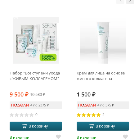
-10%
Набор "Все ступени ухода
Крем для лица на основе
с ЖИВЫМ КОЛЛАГЕНОМ"
живого коллагена
9 500
₽
1 500
₽
10 580
₽
4 по 2375
₽
4 по 375
₽
0
2
В корзину
В корзину
В наличии
В наличии