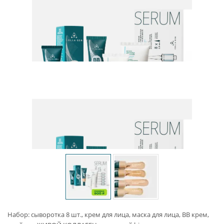
Набор: сыворотка 8 шт., крем для лица, маска для лица, BB крем,