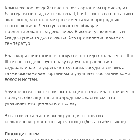
Комплексное воздействие на весь организм происходит
благодаря пептидам коллагена I, II и III типов в сочетании с
эластином, макро- и микроэлементами в природных
соотношениях. Легко усваивается, обладает
пролонгированным действием. Высокая усвояемость и
биодоступность достигаются без применения высоких
температур.
Благодаря сочетанию в продукте пептидов коллагена I, II и
III типов, он действует сразу в двух направлениях:
оздоравливает и укрепляет суставы, сосуды и связки, а
также омолаживает организм и улучшает состояние кожи,
волос и ногтей.
Улучшенная технология экстракции позволила произвести
продукт, обогащенный природным эластином, что
удваивает его ценность и пользу.
Экологически чистая желирующая основа из
коллагенсодержащего сырья птицы (без антибиотиков).
Подходит всем
пожилым
— замедляет возрастные изменения суставов и