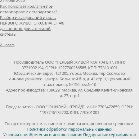
21 июля 2026
Как помогает коллаген при
остеопорозе и остеоартрозе?
Разбор исследований и роль
ПЕРВОГО ЖИВОГО КОЛЛАГЕНА®
для опорно-двигательной
системы
All posts
Производитель ООО "ПЕРВЫЙ ЖИВОЙ КОЛЛАГЕН", ИНН:
9731092194, ОГРН: 1227700256585, КПП: 773101001
Юридический адрес: 121205, город Москва, тер Сколково
Инновационного Центра, Большой б-р, д. 42 стр. 1, цокольный
этаж помещ. №156 р.м.№10
Адрес производства: 109029, Москва, ул. Средняя Калитниковская,
д. 27, стр.1
Представитель ООО "ЮНИЛАЙФ ТРЕЙД", ИНН: 7703472659, ОГРН:
1197746172700, КПП: 770301001
Товар в интернет-магазине не является лекарственным средством.
Политика обработки персональных данных
Условия приобретения и использования Подарочных сертификатов