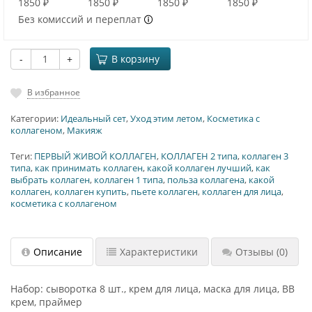
1850 ₽
1850 ₽
1850 ₽
1850 ₽
Без комиссий и переплат
-
+
В корзину
В избранное
Категории:
Идеальный сет
,
Уход этим летом
,
Косметика с
коллагеном
,
Макияж
Теги:
ПЕРВЫЙ ЖИВОЙ КОЛЛАГЕН
,
КОЛЛАГЕН 2 типа
,
коллаген 3
типа
,
как принимать коллаген
,
какой коллаген лучший
,
как
выбрать коллаген
,
коллаген 1 типа
,
польза коллагена
,
какой
коллаген
,
коллаген купить
,
пьете коллаген
,
коллаген для лица
,
косметика с коллагеном
Описание
Характеристики
Отзывы
(0)
Набор: сыворотка 8 шт., крем для лица, маска для лица, BB
крем, праймер