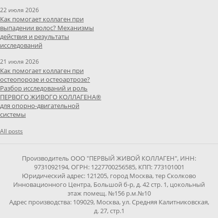
22 июля 2026
Как помогает коллаген при
выпадении волос? Механизмы
действия и результаты
исследований
21 июля 2026
Как помогает коллаген при
остеопорозе и остеоартрозе?
Разбор исследований и роль
ПЕРВОГО ЖИВОГО КОЛЛАГЕНА®
для опорно-двигательной
системы
All posts
Производитель ООО "ПЕРВЫЙ ЖИВОЙ КОЛЛАГЕН", ИНН:
9731092194, ОГРН: 1227700256585, КПП: 773101001
Юридический адрес: 121205, город Москва, тер Сколково
Инновационного Центра, Большой б-р, д. 42 стр. 1, цокольный
этаж помещ. №156 р.м.№10
Адрес производства: 109029, Москва, ул. Средняя Калитниковская,
д. 27, стр.1