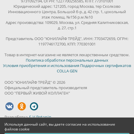
9731092194, ОГРН: 1227700256585, КПП: 773101001
Юридический адрес: 121205, город Москва, тер Сколково
Инновационного Центра, Большой б-р, д. 42 стр. 1, цокольный
этаж помещ. №156 р.м.№10
Адрес производства: 109029, Москва, ул. Средняя Калитниковская,
д. 27, стр.1
Представитель ООО "ЮНИЛАЙФ ТРЕЙД", ИНН: 7703472659, ОГРН:
1197746172700, КПП: 770301001
Товар в интернет-магазине не является лекарственным средством.
Политика обработки персональных данных
Условия приобретения и использования Подарочных сертификатов
COLLA GEN
ООО "ЮНИЛАЙФ ТРЕЙД" © 2026
Офицальный представитель производителя
ООО "ПЕРВЫЙ ЖИВОЙ КОЛЛАГЕН"
Разработка
S.V.Potanin
Используя данный сайт, вы даете согласие на использование
файлов cookie