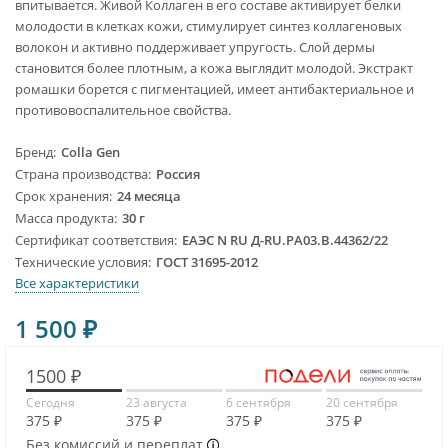
впитывается. Живой Коллаген в его составе активирует белки
молодости в клетках кожи, стимулирует синтез коллагеновых
волокон и активно поддерживает упругость. Слой дермы
становится более плотным, а кожа выглядит молодой. Экстракт
ромашки борется с пигментацией, имеет антибактериальное и
противовоспалительное свойства.
Бренд
Colla Gen
Страна производства
Россия
Срок хранения
24 месяца
Масса продукта
30 г
Сертификат соответствия
ЕАЭС N RU Д-RU.PA03.B.44362/22
Технические условия
ГОСТ 31695-2012
Все характеристики
1 500
₽
1500 ₽
Сегодня
23 августа
6 сентября
20 сентября
375 ₽
375 ₽
375 ₽
375 ₽
Без комиссий и переплат