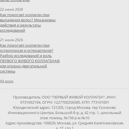
22 июля 2026
Как помогает коллаген при
выпадении волос? Механизмы
действия и результаты
исследований
21 июля 2026
Как помогает коллаген при
остеопорозе и остеоартрозе?
Разбор исследований и роль
ПЕРВОГО ЖИВОГО КОЛЛАГЕНА®
для опорно-двигательной
системы
All posts
Производитель ООО "ПЕРВЫЙ ЖИВОЙ КОЛЛАГЕН", ИНН:
9731092194, ОГРН: 1227700256585, КПП: 773101001
Юридический адрес: 121205, город Москва, тер Сколково
Инновационного Центра, Большой б-р, д. 42 стр. 1, цокольный
этаж помещ. №156 р.м.№10
Адрес производства: 109029, Москва, ул. Средняя Калитниковская,
д. 27, стр.1