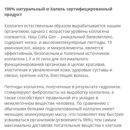
1
00% натуральный и Халяль сертифицированный
продукт
Коллаген естественным образом вырабатывается нашим
организмом, однако с возрастом уровень коллагена
снижается. Наш Colla Gen – уникальный биокомплекс,
содержит низко- и высокомолекулярные пептиды, 19
аминокислот, макро- и микроэлементы, является
эффективным, безопасным и полезным источником
коллагена I, II и III типа для оптимального
функционирования организма в целом: красивая,
эластичная и увлажненная кожа, здоровые суставы и
связки, крепкие кости, блестящие волосы.
Пептиды коллагена, полученные в результате гидролиза,
стимулируют фибропласты на выработку коллагена, а
также способствуют правильной его укладке в
межклеточном веществе человека. По сравнению с
обычными белками гидролизованный коллаген имеет
меньшую молекулярную массу, что позволяет ему быстрее
усваиваться организмом (усвояемость 98%), тем самым
максимально доставляя питательные вещества к клеткам.