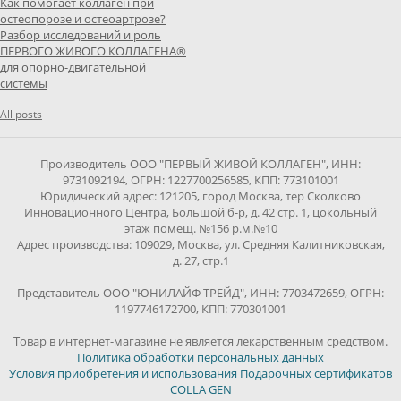
Как помогает коллаген при
остеопорозе и остеоартрозе?
Разбор исследований и роль
ПЕРВОГО ЖИВОГО КОЛЛАГЕНА®
для опорно-двигательной
системы
All posts
Производитель ООО "ПЕРВЫЙ ЖИВОЙ КОЛЛАГЕН", ИНН:
9731092194, ОГРН: 1227700256585, КПП: 773101001
Юридический адрес: 121205, город Москва, тер Сколково
Инновационного Центра, Большой б-р, д. 42 стр. 1, цокольный
этаж помещ. №156 р.м.№10
Адрес производства: 109029, Москва, ул. Средняя Калитниковская,
д. 27, стр.1
Представитель ООО "ЮНИЛАЙФ ТРЕЙД", ИНН: 7703472659, ОГРН:
1197746172700, КПП: 770301001
Товар в интернет-магазине не является лекарственным средством.
Политика обработки персональных данных
Условия приобретения и использования Подарочных сертификатов
COLLA GEN