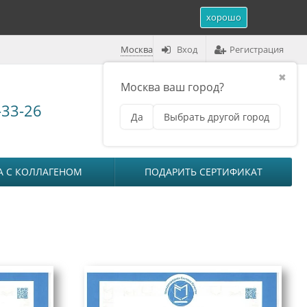
хорошо
Москва
Вход
Регистрация
✖
Москва ваш город?
Корзина (
0
)
-33-26
Да
Выбрать другой город
₽
на сумму
0
А С КОЛЛАГЕНОМ
ПОДАРИТЬ СЕРТИФИКАТ