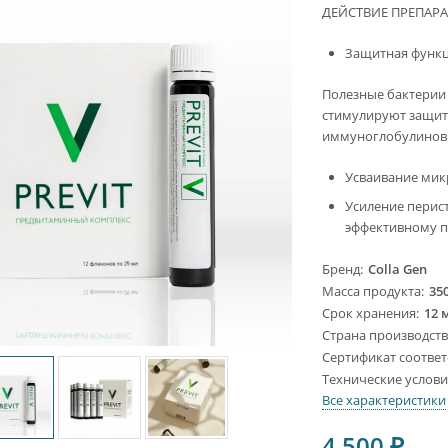
ДЕЙСТВИЕ ПРЕПАРА
Защитная функц
Полезные бактерии
стимулируют защитн
иммуноглобулинов
Усваивание мик
Усиление перис
эффективному 
Бренд
Colla Gen
Масса продукта
350
Срок хранения
12 
Страна производст
Сертификат соответ
Технические услов
Все характеристики
4 500
₽