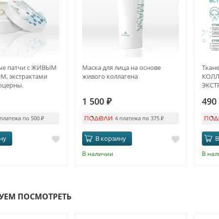
ые патчи с ЖИВЫМ
Маска для лица на основе
Ткан
, экстрактами
живого коллагена
КОЛЛ
юцерны.
ЭКСТ
ЁЧНЫЙ ЭФФЕКТ И
1 500
₽
490
 платежа по 500
₽
4 платежа по 375
₽
ну
В корзину
В
В наличии
В на
УЕМ ПОСМОТРЕТЬ