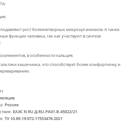
ТА:
ия.
 подавляют рост болезнетворных микроорганизмов. А также
ые функции человека, так как участвуют в синтезе
:
роэлементов, в особенности кальция.
тальтики кишечника, что способствует более комфортному и
перевариванию.
 г
месяцев
ва
Россия
ствия
ЕАЭС N RU Д-RU.PA01.B.45022/21
ия
ТУ 10.89.19-072-17553476-2021