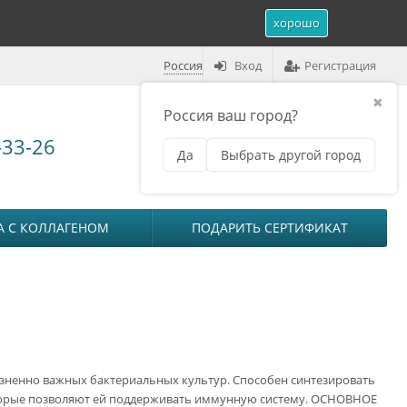
хорошо
Россия
Вход
Регистрация
✖
Россия ваш город?
Корзина (
0
)
-33-26
Да
Выбрать другой город
₽
на сумму
0
А С КОЛЛАГЕНОМ
ПОДАРИТЬ СЕРТИФИКАТ
изненно важных бактериальных культур. Способен синтезировать
торые позволяют ей поддерживать иммунную систему. ОСНОВНОЕ