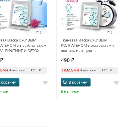
евая маска с ЖИВЫМ
Тканевая маска с ЖИВЫМ
АГЕНОМ и постбиотиком.
КОЛЛАГЕНОМ и экстрактами
РА-ЛИФТИНГ И DETOX
люпина и люцерны.
ПРОТИВООТЁЧНЫЙ ЭФФЕКТ И
₽
490
₽
ANTI-AGE
4 платежа по 122.5
₽
4 платежа по 122.5
₽
 корзину
В корзину
личии
В наличии