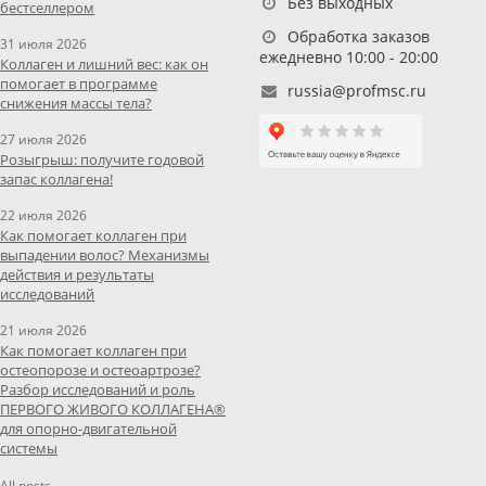
Без выходных
бестселлером
Обработка заказов
31 июля 2026
ежедневно 10:00 - 20:00
Коллаген и лишний вес: как он
помогает в программе
russia@profmsc.ru
снижения массы тела?
27 июля 2026
Розыгрыш: получите годовой
запас коллагена!
22 июля 2026
Как помогает коллаген при
выпадении волос? Механизмы
действия и результаты
исследований
21 июля 2026
Как помогает коллаген при
остеопорозе и остеоартрозе?
Разбор исследований и роль
ПЕРВОГО ЖИВОГО КОЛЛАГЕНА®
для опорно-двигательной
системы
All posts